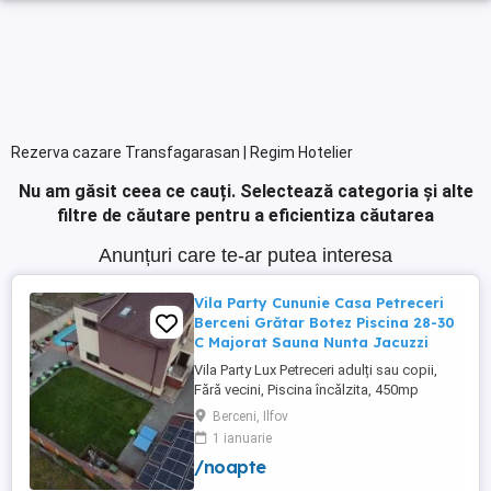
Rezerva cazare Transfagarasan | Regim Hotelier
Nu am găsit ceea ce cauți.
Selectează categoria și alte
filtre de căutare pentru a eficientiza căutarea
Anunțuri care te-ar putea interesa
Vila Party Cununie Casa Petreceri
Berceni Grătar Botez Piscina 28-30
C Majorat Sauna Nunta Jacuzzi
Vila Party Lux Petreceri adulți sau copii,
Fără vecini, Piscina încălzita, 450mp
S+P+2E lângă București ( Berceni- Ilfov) ,
Berceni, Ilfov
asfalt, Uber Bolt ,pentru cazare regim
1 ianuarie
hotelier, petreceri copii, pool party 30 ,
/noapte
onomastici , nunti , botezuri, team building
, filmări , ședințe foto, clipuri video, pool