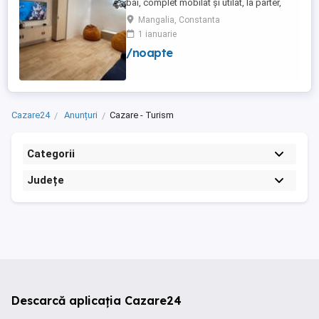
bai, complet mobilat și utilat, la parter,
foarte aproape de plajă și are două locuri
Mangalia, Constanta
de parcare. Apartamentul renovat recent și
1 ianuarie
dispune de toate dotările necesare pentru
/noapte
un concediu reușit la malul mării (aer
condiționat, TV în fiecare cameră, mașină
de spălat, ...
Cazare24
Anunțuri
Cazare - Turism
Categorii
Județe
Descarcă aplicația Cazare24