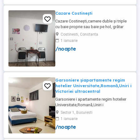
party, ...
Cazare Costinești
Cazare Costinești,camere duble și triple
cu baie proprie sau baie pe hol, grătar
frigider curte,parcare proprie , prețuri
Costinesti, Constanta
începând de la 150 lei pe noapte,telefon
1 ianuarie
/noapte
Garsoniere șiapartamente regim
hotelier Universitate,Romană,Uniri i
Victoriei ultracentral
Garsoniere i apartamente regim hotelier
Universitate,Romană,Uniri i
Victoriei,renovate recent i utilate complet.
Sector 1, Bucuresti
Preț: De la 120-200 lei pentru 3 ore Preț
1 ianuarie
garsoniere 120-200 lei pentru noapte Preț
/noapte
apartamente 200-300 lei pentru noapte
Cazare muncitori