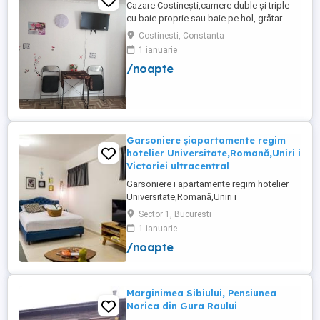
Cazare Costinești,camere duble și triple
cu baie proprie sau baie pe hol, grătar
frigider curte,parcare proprie , prețuri
Costinesti, Constanta
începând de la 150 lei pe noapte,telefon
1 ianuarie
/noapte
Garsoniere șiapartamente regim
hotelier Universitate,Romană,Uniri i
Victoriei ultracentral
Garsoniere i apartamente regim hotelier
Universitate,Romană,Uniri i
Victoriei,renovate recent i utilate complet.
Sector 1, Bucuresti
Preț: De la 120-200 lei pentru 3 ore Preț
1 ianuarie
garsoniere 120-200 lei pentru noapte Preț
/noapte
apartamente 200-300 lei pentru noapte
Cazare muncitori
Marginimea Sibiului, Pensiunea
Norica din Gura Raului