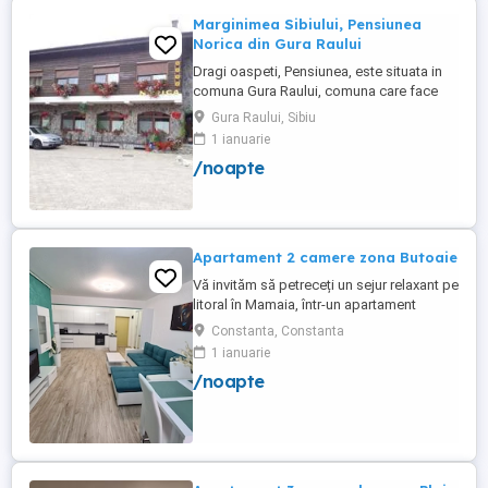
Marginimea Sibiului, Pensiunea
Norica din Gura Raului
Dragi oaspeti, Pensiunea, este situata in
comuna Gura Raului, comuna care face
parte din salba celor mai vechi, frumoase
Gura Raului, Sibiu
si instarite asezari ce alcatuiesc
1 ianuarie
Marginimea Sibiului, la 18 km de Sibiu in
/noapte
directia Sebes (Cristian, Orlat, Gura
Raului). Pentru cazare va stau la dispozitie
14 locuri in 7 camere ...
Apartament 2 camere zona Butoaie
Vă invităm să petreceți un sejur relaxant pe
litoral în Mamaia, într-un apartament
modern, situat în complexul Moonlight,
Constanta, Constanta
Residence, zona centrală una dintre cele
1 ianuarie
mai căutate locații din stațiune. Locație
/noapte
excelentă la doar câțiva pași de plajă,
restaurante, cluburi și puncte de atracție.
Etaj 8 ...