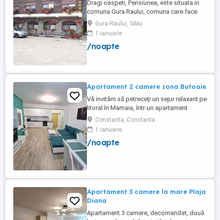
Dragi oaspeti, Pensiunea, este situata in
comuna Gura Raului, comuna care face
parte din salba celor mai vechi, frumoase
Gura Raului, Sibiu
si instarite asezari ce alcatuiesc
1 ianuarie
Marginimea Sibiului, la 18 km de Sibiu in
/noapte
directia Sebes (Cristian, Orlat, Gura
Raului). Pentru cazare va stau la dispozitie
14 locuri in 7 camere ...
Apartament 2 camere zona Butoaie
Vă invităm să petreceți un sejur relaxant pe
litoral în Mamaia, într-un apartament
modern, situat în complexul Moonlight,
Constanta, Constanta
Residence, zona centrală una dintre cele
1 ianuarie
mai căutate locații din stațiune. Locație
/noapte
excelentă la doar câțiva pași de plajă,
restaurante, cluburi și puncte de atracție.
Etaj 8 ...
Apartament 3 camere la mare Plaja
Diana
Apartament 3 camere, decomandat, două