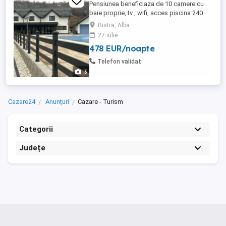
Pensiunea beneficiaza de 10 camere cu
baie proprie, tv , wifi, acces piscina 240
mp cu jacuzzi. La alegere se poate opta
Bistra, Alba
pentru pachet cu mic-dejun si cina.
27 iulie
Proprietatea beneficiaza de o parcare
478 EUR/noapte
privata generoasa, locatia este ideala
pentru intalniri team building. Pentru mai
Telefon validat
multe detalii nu ezitati ...
3
Cazare24
Anunțuri
Cazare - Turism
Categorii
Județe