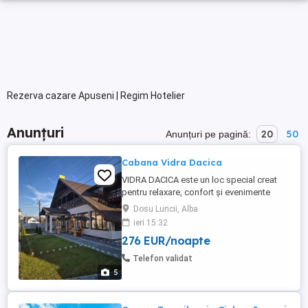
Rezerva cazare Apuseni | Regim Hotelier
Anunțuri
20
50
Anunțuri pe pagină:
Cabana Vidra Dacica
VIDRA DACICA este un loc special creat
pentru relaxare, confort și evenimente
memorabile.Pensiunea noastra oferă o
Dosu Luncii, Alba
gamă completă de facilități într-un
ieri 15:32
ambient primitor și elegant, amplasat într-
276 EUR/noapte
un decor natural ce încântă privirea și
sufletul. Pensiunea noastră vă întâmpină
Telefon validat
cu camere confortabile, dotate ...
5