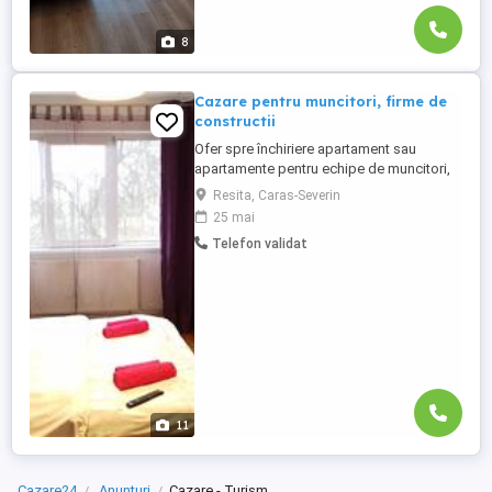
8
Cazare pentru muncitori, firme de
constructii
Ofer spre închiriere apartament sau
apartamente pentru echipe de muncitori,
capacitate apartament de la 2 la 6
Resita, Caras-Severin
persoane, putem oferi până la 20 de
25 mai
locuri, la cerere se poate oferi mai multe
Telefon validat
locuri. Apartamentele dispun de bai,
bucătărie utilat complet, masina de spalat,
frigider, aragaz. Toate apartamentele ...
11
Cazare24
Anunțuri
Cazare - Turism