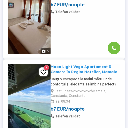
67 EUR/noapte
Etaj 5cu lift Aer condiționat & încălzire prin
centrală proprie Loc de parcare privat
Telefon validat
Bucătărie ...
5
Moon Light Vega Apartament 3
5
Camere în Regim Hotelier, Mamaia
Cauți o escapadă la malul mării, unde
confortul și eleganța se îmbină perfect?
Moon Light Vega îți oferă o experiență de
Statiunea%252525252bMamaia,
cazare premium într-un apartament
Constanta, Constanta
spațios și modern, situat în inima stațiunii
azi 08:34
Mamaia, la doar câțiva pași de plajă și
67 EUR/noapte
atracțiile principale. Detalii apartament: 1
dormitor matrimonial ...
Telefon validat