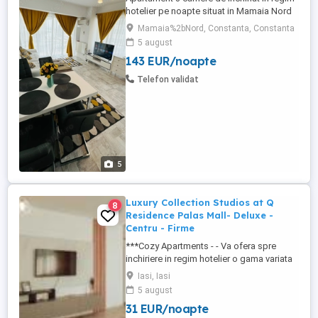
hotelier pe noapte situat in Mamaia Nord
langa clubul Loft in complexul De Silva
Mamaia%2bNord, Constanta, Constanta
Residence (Beachside), cea mai buna
5 august
locatie din Mamaia, apartamente pe plaja,
143 EUR/noapte
cu vedere si la mare si la lac, terase mari
de jur imprejurul apartamentelor, cu acces
Telefon validat
direct la clubul ...
5
Luxury Collection Studios at Q
8
Residence Palas Mall- Deluxe -
Centru - Firme
***Cozy Apartments - - Va ofera spre
inchiriere in regim hotelier o gama variata
de apartamente si garsoniere situate in
Iasi, Iasi
puncte cheie ale orasului doar in
5 august
complexe rezidentiale noi: *Zona Palas
31 EUR/noapte
Mall - Centru - Complex Lazar Residence;