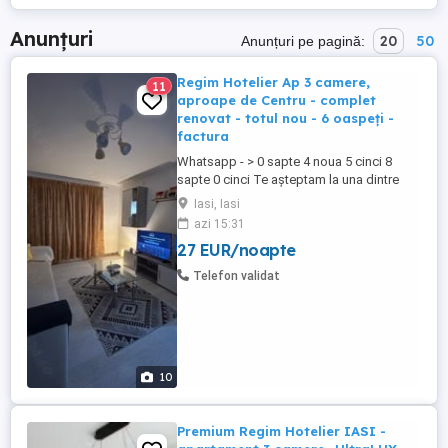
Anunțuri
20
50
Anunțuri pe pagină:
Regim Hotelier Ap 3 camere,
11
aproape de Centru - complet
renovat - totul nou - 6 oaspeți -
factura
Whatsapp - > 0 sapte 4 noua 5 cinci 8
sapte 0 cinci Te așteptam la una dintre
locațiile noastre dotate și pregătite spre a
Iasi, Iasi
te găzdui pe tine sau pe amicii tai. Prețuri
azi 15:31
începând de la 130 de lei noapte, în
27 EUR/noapte
funcție de locație, numărul de persoane și
de durata șederii. Mai multe ...
Telefon validat
10
Premium Regim Hotelier IASI -