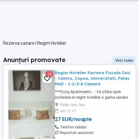
Rezerva cazare | Regim Hotelier
Anunțuri promovate
Vezi toate
Regim Hotelier Factura Fiscala Iasi
15
- Centru, Copou, Universitati, Palas
Mall - 1-2-3-4 Camere
***Cozy Apartments - - Va ofera spre
inchiriere in regim hotelier o gama variata
de apartamente si garsoniere situate in
Palat, Iasi, Iasi
puncte cheie ale orasului doar in
ieri 12:17
complexe rezidentiale noi: *Zona Palas
27 EUR/noapte
Mall - Centru - Complex Lazar Residence;
*Zona Palas Mall - Centru Complex Q
Telefon validat
Residence; *Zona Palas Mall - ...
Repostat automat