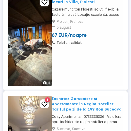
locuri in Villa, Ploiesti
Cazare muncitori Ploiești soluții flexibile,
factură inclusă Locație excelentă: acces
rapid către centre comerciale, rafinării și
Ploiesti, Prahova
zone industriale din Ploiești Apartament în
5 august
vilă capacitate mare 4 camere | până la 11
67 EUR/noapte
persoane 1 baie, bucătărie complet utilată
TV, balcon, grătar ...
Telefon validat
5
Inchiriez Garsoniere si
1
Apartamente in Regim Hotelier
Tariful pe zi de la 199 Ron Suceava
Cozy Apartments - 0733335336 - Va ofera
spre inchiriere in regim hotelier o gama
variata de apartamente si garsoniere
Suceava, Suceava