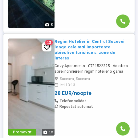
5
Regim Hotelier in Centrul Sucevei
13
langa cele mai importante
obiective turistice si zone de
interes
Cozy Apartments - 0731522225 - Va ofera
spre inchiriere in regim hotelier o gama
variata de apartamente si garsoniere
Suceava, Suceava
situate in puncte cheie ale orasului
ieri 13:13
Suceava: Bulevardul George Enescu. In
28 EUR/noapte
centrul Orasului pe Esplanada langa
McDonald's. Bulevardul 1 Mai Obcini
Telefon validat
Zamca Burdujeni Ipotesti Pentru ...
Repostat automat
Promovat
10