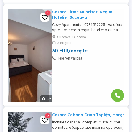
Cazare Firme Muncitori Regim
1
Hotelier Suceava
Cozy Apartments - 0731522225 - Va ofera
spre inchiriere in regim hotelier o gama
variata de apartamente si garsoniere
Suceava, Suceava
situate in puncte cheie ale orasului
3 august
Suceava: Bulevardul George Enescu. In
30 EUR/noapte
centrul Orasului pe Esplanada langa
McDonald's. Bulevardul 1 Mai Obcini
Telefon validat
Zamca Burdujeni Ipotesti Pentru ...
19
Cazare Cabana Crina Toplița, Harghita
9
Închiriez cabană , complet utilată, cu trei
dormitoare (capacitate maximă opt locuri),