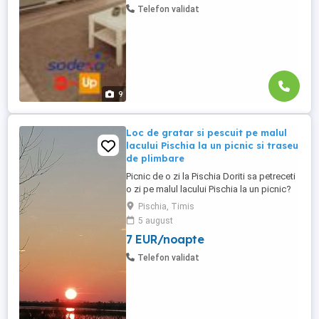
*Zona Palas Mall - Centru Complex Q
Telefon validat
Residence; *Zona Palas Mall - ...
9
Loc de gratar si pescuit pe malul
lacului Pischia la un picnic si traseu
de plimbare
Picnic de o zi la Pischia Doriti sa petreceti
o zi pe malul lacului Pischia la un picnic?
Pe malul lacului de la Pischia, cu acces la
Pischia, Timis
lac si cu padurea Pischia la 30 de metri?
5 august
Vreti sa pregatiti consumati in liniste
7 EUR/noapte
mancarea pe care ati adus-o? Aici e locul
potrivit. Bonus ofer o plimbare la izovorul
Telefon validat
...