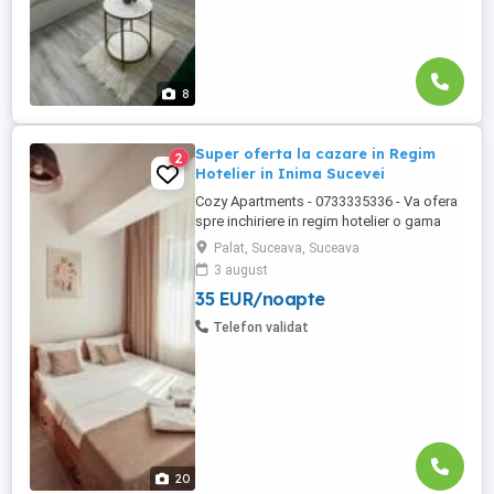
8
Super oferta la cazare in Regim
2
Hotelier in Inima Sucevei
Cozy Apartments - 0733335336 - Va ofera
spre inchiriere in regim hotelier o gama
variata de apartamente si garsoniere
Palat, Suceava, Suceava
situate in puncte cheie ale orasului
3 august
Suceava: Bulevardul George Enescu.
35 EUR/noapte
Kaufland George Enescu In centrul
Orasului pe Esplanada langa McDonald's.
Telefon validat
Zamca Bulevardul 1 Mai Obcini Bulevardul
...
20