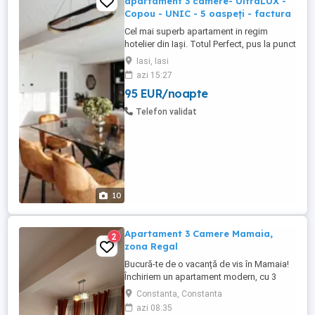
apartament 3 camere- UltraLUX -
Copou - UNIC - 5 oaspeți - factura
Cel mai superb apartament in regim
hotelier din Iași. Totul Perfect, pus la punct
si gândit pentru satisfacerea așteptărilor
Iasi, Iasi
oaspetelui. NU ne crezi? Hai sa te
azi 15:27
convingi singur, Întreabă pe whatsapp ce
95 EUR/noapte
vrei sa intrebi si te așteptăm cu drag!
Telefon validat
10
Apartament 3 Camere Mamaia,
2
zona Regal
Bucură-te de o vacanță de vis în Mamaia!
Închiriem un apartament modern, cu 3
camere spațioase, complet mobilat și
Constanta, Constanta
utilat lux, situat î la doar câțiva pași de
azi 08:35
plajă. 2 dormitoare + living open space