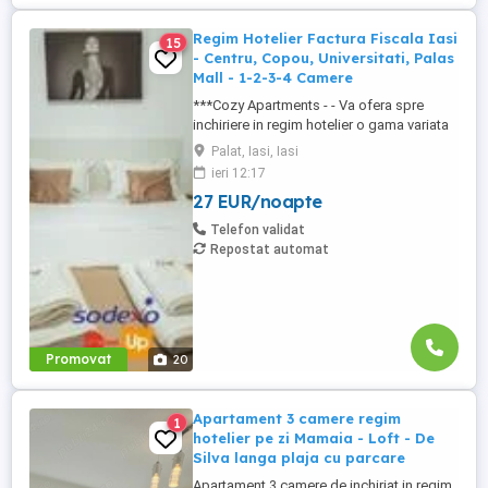
Regim Hotelier Factura Fiscala Iasi
15
- Centru, Copou, Universitati, Palas
Mall - 1-2-3-4 Camere
***Cozy Apartments - - Va ofera spre
inchiriere in regim hotelier o gama variata
de apartamente si garsoniere situate in
Palat, Iasi, Iasi
puncte cheie ale orasului doar in
ieri 12:17
complexe rezidentiale noi: *Zona Palas
27 EUR/noapte
Mall - Centru - Complex Lazar Residence;
*Zona Palas Mall - Centru Complex Q
Telefon validat
Residence; *Zona Palas Mall - ...
Repostat automat
Promovat
20
Apartament 3 camere regim
1
hotelier pe zi Mamaia - Loft - De
Silva langa plaja cu parcare
Apartament 3 camere de inchiriat in regim