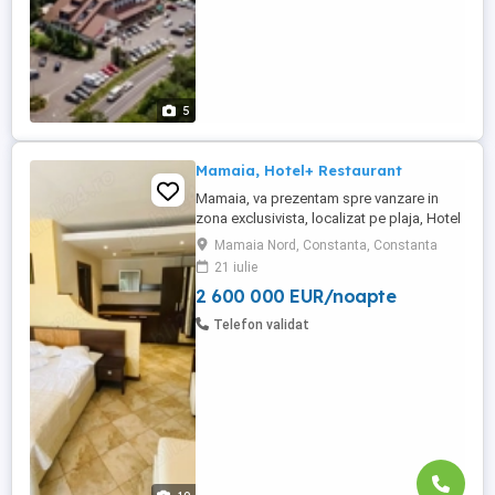
5
Mamaia, Hotel+ Restaurant
Mamaia, va prezentam spre vanzare in
zona exclusivista, localizat pe plaja, Hotel
+ Restaurant 4*, P+2 cu autorizatie pt inca
Mamaia Nord, Constanta, Constanta
un etaj, cu inca 9 camere, situat chiar pe
21 iulie
malul marii, intr-o zona linistita, dar
2 600 000 EUR/noapte
totodata aproape de vibratia statiunii.
Teren in proprietate 500 mp. Proprietatea
Telefon validat
dispune ...