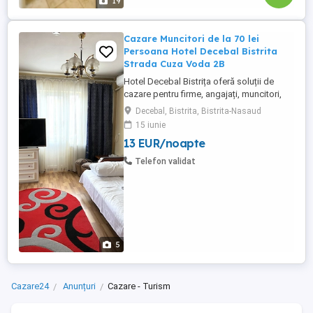
19
Cazare Muncitori de la 70 lei
Persoana Hotel Decebal Bistrita
Strada Cuza Voda 2B
Hotel Decebal Bistrița oferă soluții de
cazare pentru firme, angajați, muncitori,
echipe de tehnicieni, delegații și
Decebal, Bistrita, Bistrita-Nasaud
colaboratori aflați temporar în Bistrița sau
15 iunie
în județul Bistrița-Năsăud. Suntem un hotel
13 EUR/noapte
de 2 stele, situat central în Bistrița, potrivit
pentru companiile care caută cazare
Telefon validat
practică, ...
5
Cazare24
Anunțuri
Cazare - Turism