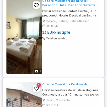
Cazare Muncitori de la70 lei
Persoana Hotel Decebal Bistrita
Prețuri accesibile Confort esențial, la un
preț corect. Hotelul Decebal din Bistrita
este cea mai accesibila cazare hoteliera
Decebal, Bistrita, Bistrita-Nasaud
din oras si dispune de baie proprie,
azi 08:42
frigider si televizor in fiecare camera.
13 EUR/noapte
Locatie centrala Hotelul este situat în zona
Pieței Decebal Bistrita, într-o locație
Telefon validat
centrală, ...
5
Cazare Muncitori Costinesti
1
Unitatea noastră este situată în stațiunea
Costinești, la doar 10 minute, mers pe jos
până la Plaja Obelisc, 5 minute până la
Schitu, Constanta
stația CFR Halta Tabără Costinesti și doar
ieri 16:14