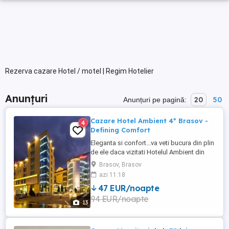
Rezerva cazare Hotel / motel | Regim Hotelier
Anunțuri
20
50
Anunțuri pe pagină:
Cazare Hotel Ambient 4* Brasov -
4
Defining Comfort
Eleganta si confort...va veti bucura din plin
de ele daca vizitati Hotelul Ambient din
Brasov, deja un nume cu traditie ,
Brasov, Brasov
numarand peste un deceniu de excelenta
azi 11:18
si experienta in domeniu. Amplasat ideal
47 EUR/noapte
in centrul Brasovului, la doar cateva minute
94 EUR/noapte
de admirabilele monumente istorice,
13
restaurante ...