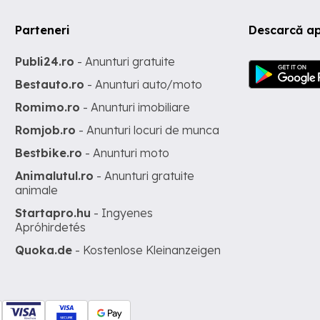
Parteneri
Descarcă ap
Publi24.ro
- Anunturi gratuite
Bestauto.ro
- Anunturi auto/moto
Romimo.ro
- Anunturi imobiliare
Romjob.ro
- Anunturi locuri de munca
Bestbike.ro
- Anunturi moto
Animalutul.ro
- Anunturi gratuite
animale
Startapro.hu
- Ingyenes
Apróhirdetés
Quoka.de
- Kostenlose Kleinanzeigen