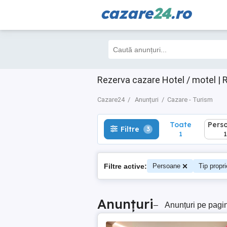
cazare
24
.ro
Toate
Perso
Filtre
3
1
1
Rezerva cazare Hotel / motel | 
Cazare24
Anunțuri
Cazare - Turism
Toate
Pers
Filtre
3
1
1
Filtre active:
Persoane
Tip propri
Anunțuri
–
Anunțuri pe pagi