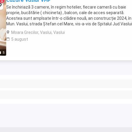
Cazare Vaslui VMP
1
Se închiriază 3 camere, în regim hotelier, fiecare cameră cu baie
proprie, bucătărie ( chicineta) , balcon, cale de acces separată.
Acestea sunt amplsate într-o clădire nouă, an construcție 2024, în
Mun. Vaslui, strada Ștefan cel Mare, vis-a-vis de Spitalul Jud.Vaslui
Prețul este de 275 zi. pt.1 ...
Moara Grecilor, Vaslui, Vaslui
5 august
5