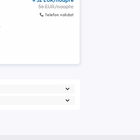
52 EUR/noapte
56 EUR/noapte
Telefon validat
.