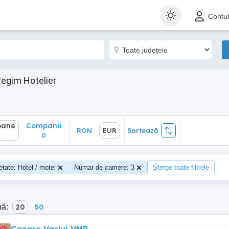
ane
Companii
RON
EUR
Sortează
Contu
0
Regim Hotelier
oane
Companii
RON
EUR
Sortează
0
etate: Hotel / motel
Numar de camere: 3
Șterge toate filtrele
nă:
20
50