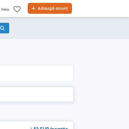
Adaugă anunț
l meu