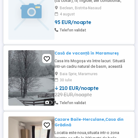
(cu coltar), tv, frigider, aer conditionat,
foisor si grătar in curte.
Beclean, Bistrita-Nasaud
4 august
95 EUR/noapte
Telefon validat
Casă de vacanță în Maramureș
Casa Iris Mogoșa vis între lacuri. Situată
într-un cadru natural de basm, această
casă de vacanță este ascunsă într-o
Baia Sprie, Maramures
pădure liniștită, între două lacuri
30 iulie
fermecătoare. Cu o arhitectură care îmbină
210 EUR/noapte
eleganța modernă cu farmecul rustic,
229 EUR/noapte
casa este un refugiu perfect pentru cei
care caută relaxare și confort. Spațiul ...
5
Telefon validat
Cazare Baile-Herculane,Casa din
Grădină
Locatia este noua,situata intr-o zona