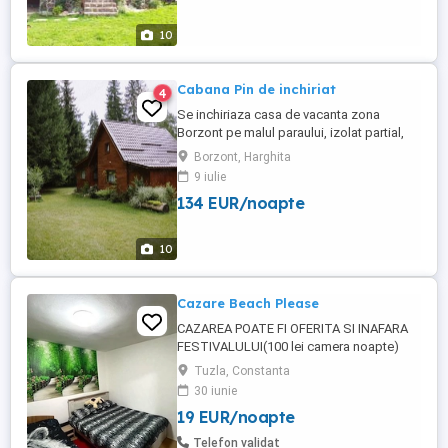
canapele extensibile 4. 1 canapea
extensibila ...
10
Cabana Pin de inchiriat
4
Se inchiriaza casa de vacanta zona
Borzont pe malul paraului, izolat partial,
inconjurat de brazi -780 Ron noapte,
Borzont, Harghita
minim 2 nopti. Curent electric ,apa calda
9 iulie
din boiler.wifi 5G, Tv 120 cm, netflix. Zona
134 EUR/noapte
turistica, la 300 m de la drumul E60, drum
acces excelent pana la terenul ingradit.
Drum curatat ...
10
Cazare Beach Please
CAZAREA POATE FI OFERITA SI INAFARA
FESTIVALULUI(100 lei camera noapte)
PRETUL AFISAT ESTE DE PERSOANA
Tuzla, Constanta
NOAPTE Cazarea este potrivita pentru
30 iunie
tinerii care au bilet pentru beachplease si
19 EUR/noapte
doresc o cazare ieftina,dotata si aproape
de festival la doar 3km de festival. In
Telefon validat