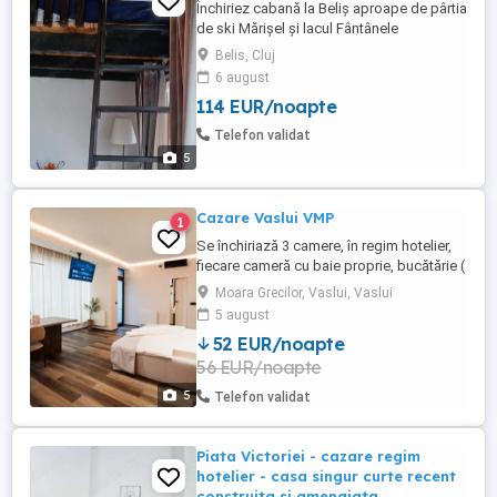
Închiriez cabană la Beliș aproape de pârtia
de ski Mărișel și lacul Fântânele
Belis, Cluj
6 august
114 EUR/noapte
Telefon validat
5
Cazare Vaslui VMP
1
Se închiriază 3 camere, în regim hotelier,
fiecare cameră cu baie proprie, bucătărie (
chicineta) , balcon, cale de acces
Moara Grecilor, Vaslui, Vaslui
separată. Acestea sunt amplsate într-o
5 august
clădire nouă, an construcție 2024, în Mun.
52 EUR/noapte
Vaslui, strada Ștefan cel Mare, vis-a-vis de
56 EUR/noapte
Spitalul Jud.Vaslui. Prețul este de 275 zi.
pt.1 ...
5
Telefon validat
Piata Victoriei - cazare regim
hotelier - casa singur curte recent
construita si amenajata