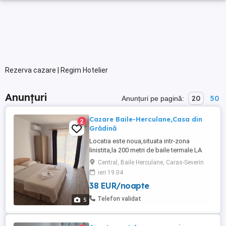
Rezerva cazare | Regim Hotelier
Anunțuri
20
50
Anunțuri pe pagină:
Cazare Baile-Herculane,Casa din
2
Grădină
Locatia este noua,situata intr-zona
linistita,la 200 metri de baile termale LA
MÂȚU ,la aproximativ 500 metri de spa-ul
Central, Baile Herculane, Caras-Severin
THERMAE D OLIMPIA si aproximativ 10
ieri 19:04
minute(mers pe jos) de centrul statiunii.
38 EUR/noapte
Pentru alte detalii,va rog contactati-ma
telefonic.
Telefon validat
5