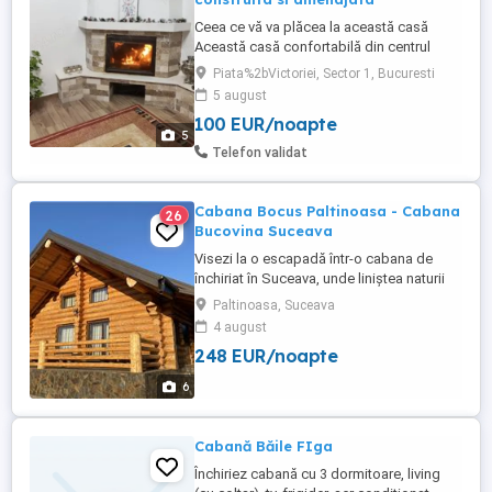
Ceea ce vă va plăcea la această casă
Această casă confortabilă din centrul
Bucureștiului dispune de trei dormitoare
Piata%2bVictoriei, Sector 1, Bucuresti
luminoase, living, bucătărie, doua bai și o
5 august
curte mică, oferind un refugiu liniștit în
100 EUR/noapte
inima orașului. Cu acces facil la atracțiile
5
majore și la transportul public, este
Telefon validat
perfectă pentru ...
Cabana Bocus Paltinoasa - Cabana
26
Bucovina Suceava
Visezi la o escapadă într-o cabana de
închiriat în Suceava, unde liniștea naturii
se împletește cu farmecul autentic al
Paltinoasa, Suceava
Bucovinei? Cabana Bocuș din Paltinoasa
4 august
te așteaptă la doar 32 km de Suceava și
248 EUR/noapte
10 km de Gura Humorului, într-un colț de
rai perfect pentru vacanțe cu familia sau
6
prietenii. Această ...
Cabană Băile FIga
Închiriez cabană cu 3 dormitoare, living