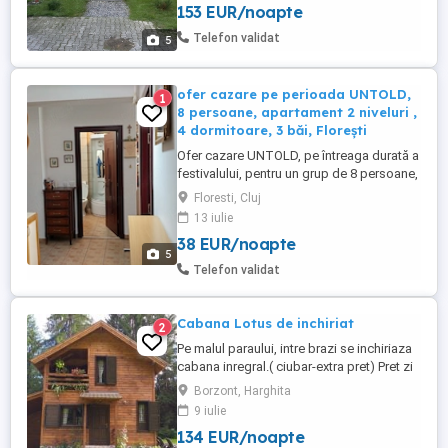
153 EUR/noapte
dormitoare cu pat dublu, doua băi , living
cu loc de luat masa si bucatarie în spațiu
Telefon validat
5
deschis. Bucătăria este ...
ofer cazare pe perioada UNTOLD,
1
8 persoane, apartament 2 niveluri ,
4 dormitoare, 3 băi, Florești
Ofer cazare UNTOLD, pe întreaga durată a
festivalului, pentru un grup de 8 persoane,
în apartament situat in zona cartier Terra,
Floresti, Cluj
pe 2 niveluri, 4 dormitoare, 3 băi, 1 loc de
13 iulie
parcare, aer condiționat, în apropierea
38 EUR/noapte
stației de autobuz M22. preț 200 lei
5
persoana noapte
Telefon validat
Cabana Lotus de inchiriat
2
Pe malul paraului, intre brazi se inchiriaza
cabana inregral.( ciubar-extra pret) Pret zi
cabana 790 ron.Se inchiriaza pentru minim
Borzont, Harghita
2 nopti. -Cabana dispune de 3 camere . 1.
9 iulie
1 pat matrimonial( se poate suplimenta cu
134 EUR/noapte
1 pat pliabil) 2. 1 pat matrimonial 3. 2