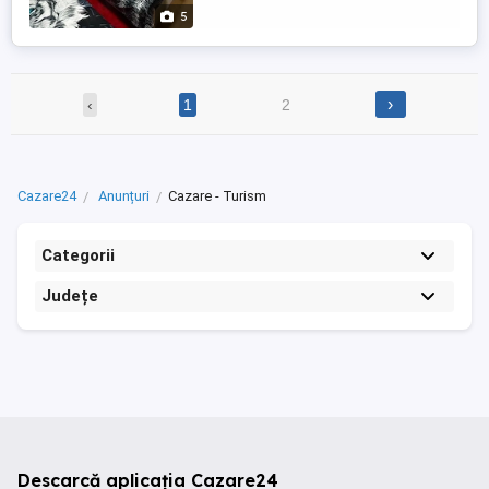
cazare se gasesc 3 camere,2 de 2-4 ...
5
›
‹
1
2
Cazare24
Anunțuri
Cazare - Turism
Categorii
Județe
Descarcă aplicația Cazare24