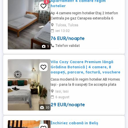
Apartament 4 camere regim
3
hotelier
Ap 4 camere regim hotelier Etaj 2 Interfon
Centrala pe gaz Canapea extensibila 6
paturi simple 400 lei pe zi ( in functie de nr
Tulcea, Tulcea
de persoane si durata )
ieri 13:02
76 EUR/noapte
Telefon validat
5
Vila Cozy Cazare Premium lângă
Grădina Botanică | 4 camere, 8
oaspeți, parcare, factură, vouchere
Casa modernă în regim hotelier AB Homes
Iași - pana la 8 oaspeți Se accepta plata
cu vochere de vacanță - se oferă factura
Iasi, Iasi
whatsapp: #zero #sapte #patru #noua
6 august
#cinci #cinci #opt #șapte #zero #cinci
29 EUR/noapte
Casă modernă în regim hotelier 3
10
dormitoare, terasă, Grădina Botanică Iași
Relaxează-te în această casă ...
Închiriez cabană in Beliș