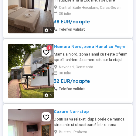
linistita,se afla la 200 metri de baile
termale LA MÂȚU ,la aproximativ 500 metri
Central, Baile Herculane, Caras-Severin
de spa-ul THERMAE D OLIMPIA si
30 iulie
aproximativ 10 minute(mers pe jos) de
38 EUR/noapte
centrul statiunii. Pentru alte detalii,va rog
contactati-ma !
Telefon validat
5
Mamaia Nord, zona Hanul cu Pește
1
Mamaia Nord, zona Hanul cu Pește Oferim
spre închiriere 4 camere situate la etajul
unei vile, cu intrare separată, ideale pentru
Navodari, Constanta
un sejur liniștit la mare. Facilități: * Aer
30 iulie
condiționat * Baie * Intrare separată la etaj
32 EUR/noapte
* Zonă liniștită, aproape de plajă * Locație
excelentă în Mamaia Nord zona ...
Telefon validat
5
Cazare Non-stop
Doriti sa va relaxați după orele de munca
stresante și obositoare? Într-o zona
centrala dar liniștită va punem la
Busteni, Prahova
dispoziție o locație cu 3 camere cu bai