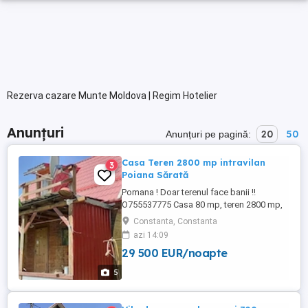
Rezerva cazare Munte Moldova | Regim Hotelier
Anunțuri
20
50
Anunțuri pe pagină:
Casa Teren 2800 mp intravilan
3
Poiana Sărată
Pomana ! Doar terenul face banii !!
O755537775 Casa 80 mp, teren 2800 mp,
intravilan și extravilan, sat Poiana Sărată,
Constanta, Constanta
jud bacau , iesire la drumul Onești.. Brașov
azi 14:09
, punct trafo, pentru panouri solare. apa ,
29 500 EUR/noapte
wc, fosa , curent, livada , vie, 19 metri
deschidere, . Pt alte detalii la 07555trei7 ...
5