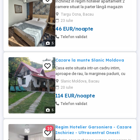
Inchiriez in regim hotelier apartament 2
camere situat la parter lângă magazin
penny
Targu Ocna, Bacau
23 iulie
46 EUR/noapte
Telefon validat
5
Cazare la munte Slanic Moldova
Casa este situata intr-un cadru intim,
aproape de rau, la marginea padurii, cu
vedere la râul Slanic. Va oferim parcare
Slanic Moldova, Bacau
gratuita, internet, uscator de par, acces la
20 iulie
gratar și hamac. Tarife: de luni pana
114 EUR/noapte
duminica 600 lei seara. Situată la 3 km de
întrarea în stațiune și la 9 km de Salina
Telefon validat
Târgu Ocna casuta ...
5
Regim Hotelier Garsoniera - Cazare
10
Inchiriez - Ultracentral Onesti