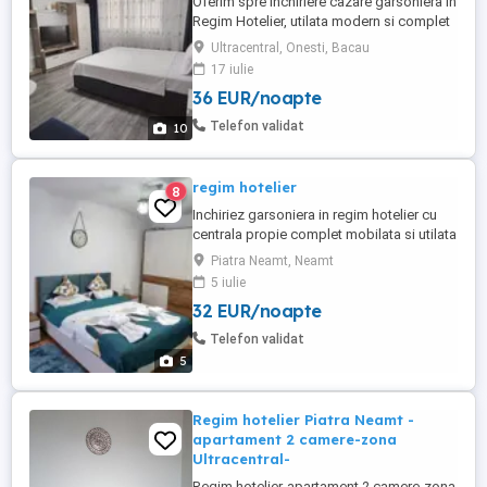
Oferim spre inchiriere cazare garsoniera in
Regim Hotelier, utilata modern si complet
mobilata, toate echipamentele fiind in
Ultracentral, Onesti, Bacau
perfecta stare de functionare. Locatia
17 iulie
este situata intr-o zona Ultracentrala si
36 EUR/noapte
usor accesibila a orasului Onesti,
oferindu-va totodata un spatiu generos de
Telefon validat
10
32mp (NU studiori ...
regim hotelier
8
Inchiriez garsoniera in regim hotelier cu
centrala propie complet mobilata si utilata
zona PRECISTA langa piata bistritei in
Piatra Neamt, Neamt
apropiere de kaufland, lidl,profi si farmaci.
5 iulie
Dotarii: Pat matrimonial 200 160cm Masina
32 EUR/noapte
de spalat,Frigider Aragaz, Cuptor,.cuptor
cu microunde smart Tv,Wifi Prosoape
Telefon validat
Espresor cafea ...
5
Regim hotelier Piatra Neamt -
apartament 2 camere-zona
Ultracentral-
Regim hotelier-apartament 2 camere-zona