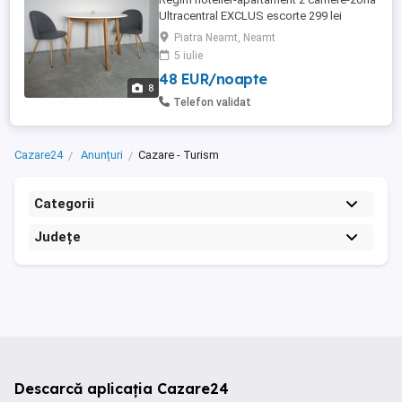
Ultracentral EXCLUS escorte 299 lei
noapte 249 lei noapte (cel putin 2 nopti)
Piatra Neamt, Neamt
Capacitate de 4 persoane.
5 iulie
48 EUR/noapte
8
Telefon validat
Cazare24
Anunțuri
Cazare - Turism
Categorii
Județe
Descarcă aplicația Cazare24