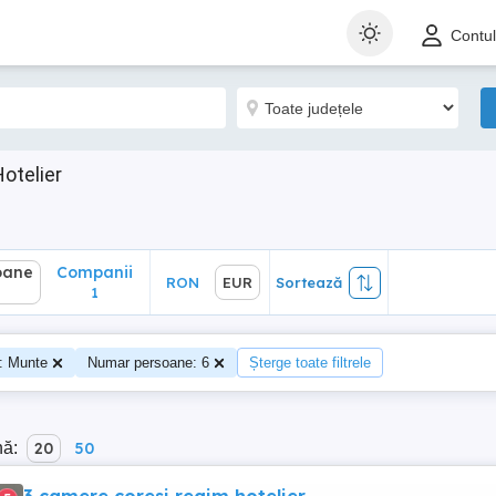
ane
Companii
RON
EUR
Sortează
Contu
1
otelier
oane
Companii
RON
EUR
Sortează
1
: Munte
Numar persoane: 6
Șterge toate filtrele
nă:
20
50