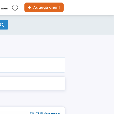
Adaugă anunț
l meu