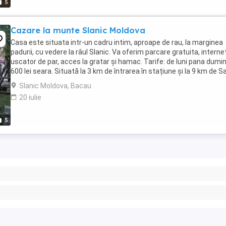
5
Cazare la munte Slanic Moldova
Casa este situata intr-un cadru intim, aproape de rau, la marginea
padurii, cu vedere la râul Slanic. Va oferim parcare gratuita, internet
uscator de par, acces la gratar și hamac. Tarife: de luni pana dumi
600 lei seara. Situată la 3 km de întrarea în stațiune și la 9 km de Sa
Târgu Ocna casuta ...
Slanic Moldova, Bacau
20 iulie
5