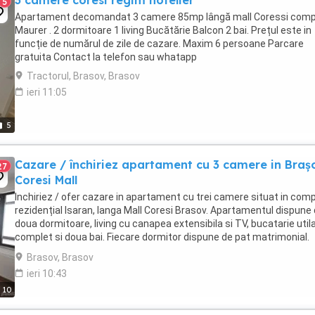
3 camere coresi regim hotelier
5
Apartament decomandat 3 camere 85mp lângă mall Coressi comp
Maurer . 2 dormitoare 1 living Bucătărie Balcon 2 bai. Prețul este in
funcție de numărul de zile de cazare. Maxim 6 persoane Parcare
gratuita Contact la telefon sau whatapp
Tractorul, Brasov, Brasov
ieri 11:05
5
Cazare / închiriez apartament cu 3 camere in Braș
27
Coresi Mall
Inchiriez / ofer cazare in apartament cu trei camere situat in com
rezidențial Isaran, langa Mall Coresi Brasov. Apartamentul dispune
doua dormitoare, living cu canapea extensibila si TV, bucatarie util
complet si doua bai. Fiecare dormitor dispune de pat matrimonial.
Apartament Isaran este ...
Brasov, Brasov
ieri 10:43
10