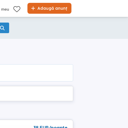
Adaugă anunț
l meu
38 EUR/noapte