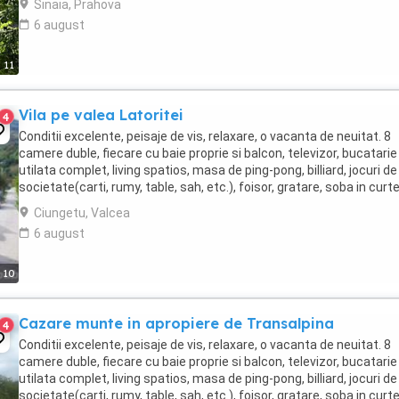
Sinaia, Prahova
6 august
11
Vila pe valea Latoritei
4
Conditii excelente, peisaje de vis, relaxare, o vacanta de neuitat. 8
camere duble, fiecare cu baie proprie si balcon, televizor, bucatarie
utilata complet, living spatios, masa de ping-pong, billiard, jocuri de
societate(carti, rumy, table, sah, etc.), foisor, gratare, soba in curte
parcare etc. Deviza ...
Ciungetu, Valcea
6 august
10
Cazare munte in apropiere de Transalpina
4
Conditii excelente, peisaje de vis, relaxare, o vacanta de neuitat. 8
camere duble, fiecare cu baie proprie si balcon, televizor, bucatarie
utilata complet, living spatios, masa de ping-pong, billiard, jocuri de
societate(carti, rumy, table, sah, etc.), foisor, gratare, soba in curte