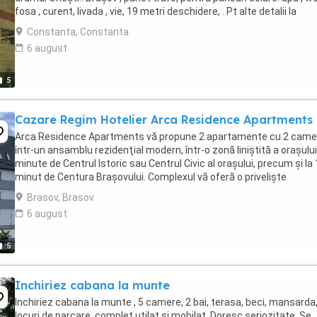
fosa , curent, livada , vie, 19 metri deschidere, . Pt alte detalii la
07555trei7 ...
Constanta, Constanta
6 august
5
Cazare Regim Hotelier Arca Residence Apartments
Arca Residence Apartments vă propune 2 apartamente cu 2 came
într-un ansamblu rezidenţial modern, într-o zonă liniştită a oraşului,
minute de Centrul Istoric sau Centrul Civic al oraşului, precum şi la 
minut de Centura Braşovului. Complexul vă oferă o privelişte
încântătoare spre masivele Piatra ...
Brasov, Brasov
6 august
5
Inchiriez cabana la munte
Inchiriez cabana la munte , 5 camere, 2 bai, terasa, beci, mansarda,
locuri de parcare, complet utilat si mobilat. Doresc seriozitate. Se