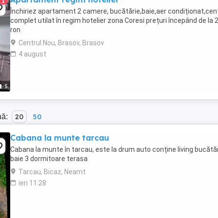
1
Închiriez apartament 2 camere, bucătărie,baie,aer condiționat,cen
complet utilat în regim hotelier zona Coresi prețuri începând de la 
ron
Centrul Nou, Brasov, Brasov
4 august
5
nă:
20
50
Cabana la munte tarcau
Cabana la munte în tarcau, este la drum auto conține living bucătă
baie 3 dormitoare terasa
Tarcau, Bicaz, Neamt
ieri 11:28