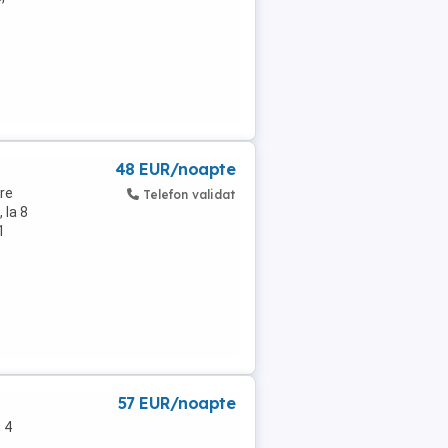
48 EUR/noapte
re
Telefon validat
 la 8
1
57 EUR/noapte
 4