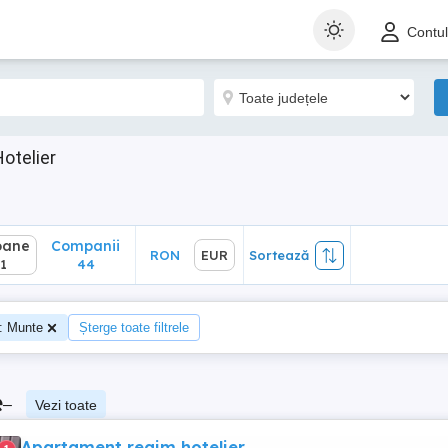
ane
Companii
RON
EUR
Sortează
Contu
44
otelier
oane
Companii
RON
EUR
Sortează
1
44
: Munte
Șterge toate filtrele
e
–
Vezi toate
Apartament regim hotelier