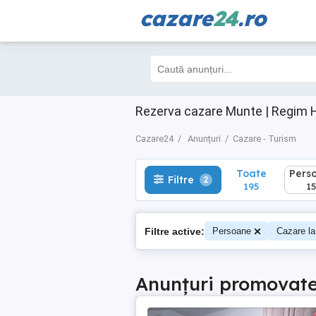
cazare
24
.ro
Toate
Perso
Filtre
2
195
151
Rezerva cazare Munte | Regim H
Cazare24
Anunțuri
Cazare - Turism
Toate
Pers
Filtre
2
195
15
Filtre active:
Persoane
Cazare la
Anunțuri promovat