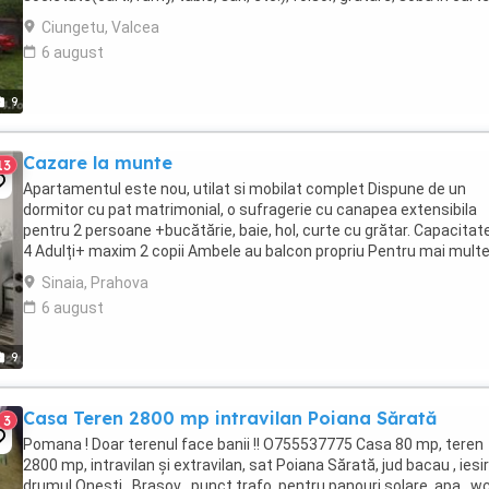
parcare etc. Deviza ...
Ciungetu, Valcea
6 august
9
Cazare la munte
13
Apartamentul este nou, utilat si mobilat complet Dispune de un
dormitor cu pat matrimonial, o sufragerie cu canapea extensibila
pentru 2 persoane +bucătărie, baie, hol, curte cu grătar. Capacitat
4 Adulți+ maxim 2 copii Ambele au balcon propriu Pentru mai mult
detalii sunați la nr
Sinaia, Prahova
6 august
9
Casa Teren 2800 mp intravilan Poiana Sărată
3
Pomana ! Doar terenul face banii !! O755537775 Casa 80 mp, teren
2800 mp, intravilan și extravilan, sat Poiana Sărată, jud bacau , iesir
drumul Onești.. Brașov , punct trafo, pentru panouri solare. apa , wc