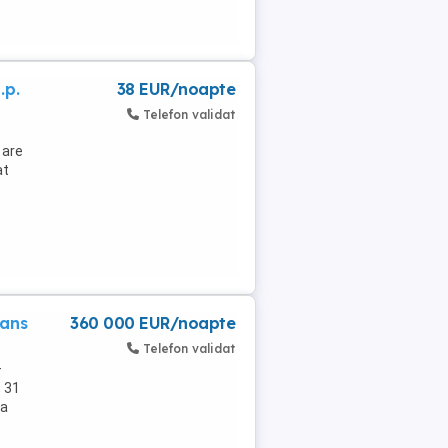
.p.
38 EUR/noapte
Telefon validat
 are
at
vans
360 000 EUR/noapte
Telefon validat
+
, 31
sa