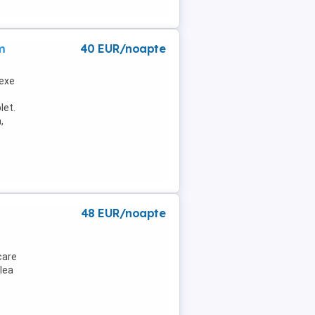
m
40 EUR/noapte
nexe
let.
,
48 EUR/noapte
care
lea