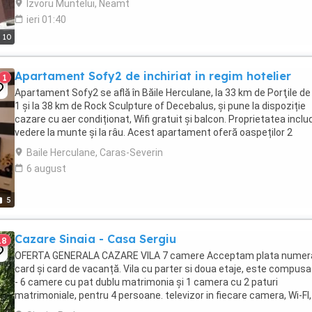
Izvoru Muntelui, Neamt
ieri 01:40
10
Apartament Sofy2 de inchiriat in regim hotelier
1
Apartament Sofy2 se află în Băile Herculane, la 33 km de Porţile de 
1 și la 38 km de Rock Sculpture of Decebalus, și pune la dispoziție
cazare cu aer condiționat, Wifi gratuit și balcon. Proprietatea inclu
vedere la munte și la râu. Acest apartament oferă oaspeților 2
dormitoare, 1 baie, lenjerie ...
Baile Herculane, Caras-Severin
6 august
5
Cazare Sinaia - Casa Sergiu
18
OFERTA GENERALA CAZARE VILA 7 camere Acceptam plata numera
card și card de vacanță. Vila cu parter si doua etaje, este compusa 
- 6 camere cu pat dublu matrimonia și 1 camera cu 2 paturi
matrimoniale, pentru 4 persoane. televizor in fiecare camera, Wi-FI,
după cum urmează : - ...