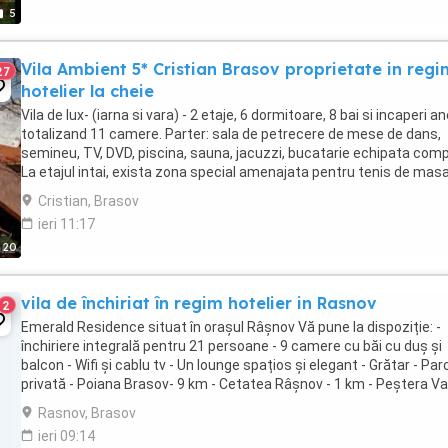
5
Vila Ambient 5* Cristian Brasov proprietate in regi
27
hotelier la cheie
Vila de lux- (iarna si vara) - 2 etaje, 6 dormitoare, 8 bai si incaperi a
totalizand 11 camere. Parter: sala de petrecere de mese de dans,
semineu, TV, DVD, piscina, sauna, jacuzzi, bucatarie echipata comp
La etajul intai, exista zona special amenajata pentru tenis de masa
biliard, bar, TV. ...
Cristian, Brasov
ieri 11:17
20
vila de închiriat în regim hotelier in Rasnov
2
Emerald Residence situat în orașul Râșnov Vă pune la dispoziție: -
închiriere integrală pentru 21 persoane - 9 camere cu băi cu duș și
balcon - Wifi și cablu tv - Un lounge spațios și elegant - Grătar - Par
privată - Poiana Brasov- 9 km - Cetatea Râșnov - 1 km - Peștera Va
Cetății -2,8 km - ...
Rasnov, Brasov
ieri 09:14