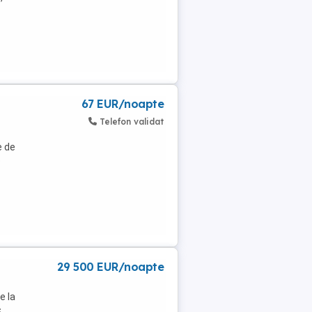
67 EUR/noapte
Telefon validat
e de
e
29 500 EUR/noapte
e la
,