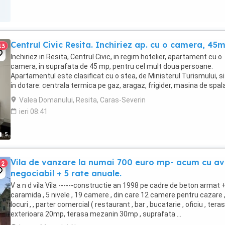
Centrul Civic Resita. Inchiriez ap. cu o camera, 45m
13
Inchiriez in Resita, Centrul Civic, in regim hotelier, apartament cu o
camera, in suprafata de 45 mp, pentru cel mult doua persoane.
Apartamentul este clasificat cu o stea, de Ministerul Turismului, si
in dotare: centrala termica pe gaz, aragaz, frigider, masina de spal
rufe, mocheta de calitate ...
Valea Domanului, Resita, Caras-Severin
ieri 08:41
5
Vila de vanzare la numai 700 euro mp- acum cu a
2
negociabil + 5 rate anuale.
V a n d vila Vila ------constructie an 1998 pe cadre de beton armat 
caramida , 5 nivele , 19 camere , din care 12 camere pentru cazare 
locuri , , parter comercial ( restaurant , bar , bucatarie , oficiu , tera
exterioara 20mp, terasa mezanin 30mp , suprafata ...