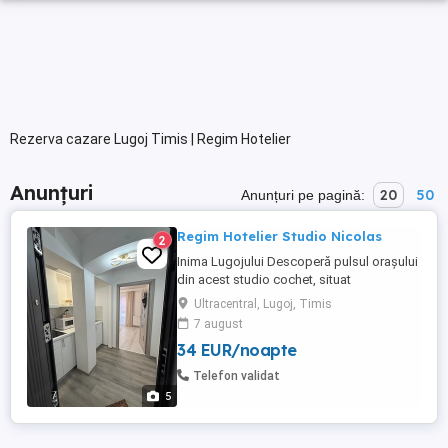
Rezerva cazare Lugoj Timis | Regim Hotelier
Anunțuri
20
50
Anunțuri pe pagină:
Regim Hotelier Studio Nicolas
2
Inima Lugojului Descoperă pulsul orașului
din acest studio cochet, situat
ULTRACENTRAL! Ești la câțiva pași de
Ultracentral, Lugoj, Timis
cele mai cool baruri, terase și zona
7 august
pietonală. De ce să ne alegi? Locație
34 EUR/noapte
imbatabilă: Ești în centrul distracției și al
relaxării. Acces facil: Parcare disponibilă
Telefon validat
chiar în stradă. ...
5