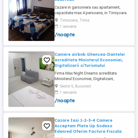
Cazare in garsoniera sau apartament,
capacitate max.4 persoane, in Timișoara
la 2 km de Spitalul Judetean. (la doua
Timisoara, Timis
strazi)de zona Calea Buziasului
1 ianuarie
Lic.Electrotimis si la 2 km de Mosnita
/noapte
Noua Centura. PARCARE. Situat la et.1 al
unui imobil, pat simplu sau matrimonial ,tv
+wifi , frigider, mașină spălat, ...
Camere airbnb Ghencea-Dantelei
acreditata Ministerul Economiei,
Digitalizarii siTurismului
Firma Max Night Dreams acreditata
Ministerul Economiei, Digitalizarii,
Antreprenoriatului si Turismului închiriază
Sector 5, Bucuresti
in regim hotelier in zona Drumul Taberei -
1 ianuarie
Ghencea diferite tipuri de camere Camera
/noapte
single cu o suprafață totală de 16mp
150ei 3ore , 170lei noapte Camera dublă
cu o suprafață totală de ...
Cazare Iasi 1-2-3-4 Camere
Acceptam Plata Up Sodexo
Edenred Oferim Factura Fiscala