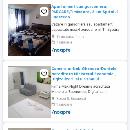
Apartament sau garsoniera,
PARCARE,Timisoara, 2 km Spitalul
Judetean
Cazare in garsoniera sau apartament,
capacitate max.4 persoane, in Timișoara
la 2 km de Spitalul Judetean. (la doua
Timisoara, Timis
strazi)de zona Calea Buziasului
1 ianuarie
Lic.Electrotimis si la 2 km de Mosnita
/noapte
Noua Centura. PARCARE. Situat la et.1 al
unui imobil, pat simplu sau matrimonial ,tv
+wifi , frigider, mașină spălat, ...
Camere airbnb Ghencea-Dantelei
acreditata Ministerul Economiei,
Digitalizarii siTurismului
Firma Max Night Dreams acreditata
Ministerul Economiei, Digitalizarii,
Antreprenoriatului si Turismului închiriază
Sector 5, Bucuresti
in regim hotelier in zona Drumul Taberei -
1 ianuarie
Ghencea diferite tipuri de camere Camera
/noapte
single cu o suprafață totală de 16mp
150ei 3ore , 170lei noapte Camera dublă
cu o suprafață totală de ...