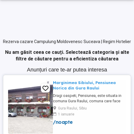
Rezerva cazare Campulung Moldovenesc Suceava | Regim Hotelier
Nu am găsit ceea ce cauți.
Selectează categoria și alte
filtre de căutare pentru a eficientiza căutarea
Anunțuri care te-ar putea interesa
Marginimea Sibiului, Pensiunea
Norica din Gura Raului
Dragi oaspeti, Pensiunea, este situata in
comuna Gura Raului, comuna care face
parte din salba celor mai vechi, frumoase
Gura Raului, Sibiu
si instarite asezari ce alcatuiesc
1 ianuarie
Marginimea Sibiului, la 18 km de Sibiu in
/noapte
directia Sebes (Cristian, Orlat, Gura
Raului). Pentru cazare va stau la dispozitie
14 locuri in 7 camere ...