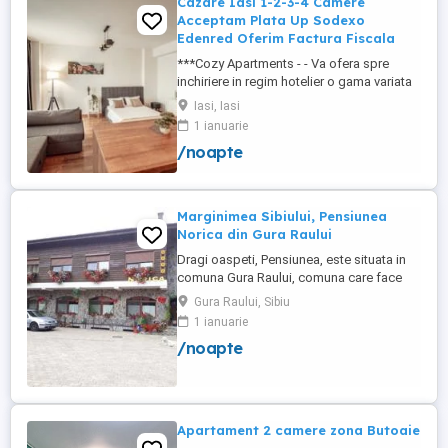
Cazare Iasi 1-2-3-4 Camere
Acceptam Plata Up Sodexo
Edenred Oferim Factura Fiscala
***Cozy Apartments - - Va ofera spre
inchiriere in regim hotelier o gama variata
de apartamente si garsoniere situate in
Iasi, Iasi
puncte cheie ale orasului doar in
1 ianuarie
complexe rezidentiale noi: *Zona Palas
/noapte
Mall - Centru - Complex Lazar Residence;
*Zona Palas Mall - Centru Complex Q
Residence; *Zona Palas Mall - ...
Marginimea Sibiului, Pensiunea
Norica din Gura Raului
Dragi oaspeti, Pensiunea, este situata in
comuna Gura Raului, comuna care face
parte din salba celor mai vechi, frumoase
Gura Raului, Sibiu
si instarite asezari ce alcatuiesc
1 ianuarie
Marginimea Sibiului, la 18 km de Sibiu in
/noapte
directia Sebes (Cristian, Orlat, Gura
Raului). Pentru cazare va stau la dispozitie
14 locuri in 7 camere ...
Apartament 2 camere zona Butoaie