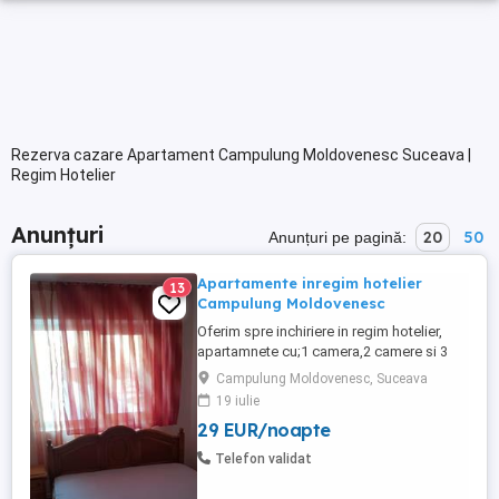
Rezerva cazare Apartament Campulung Moldovenesc Suceava |
Regim Hotelier
Anunțuri
20
50
Anunțuri pe pagină:
Apartamente inregim hotelier
13
Campulung Moldovenesc
Oferim spre inchiriere in regim hotelier,
apartamnete cu;1 camera,2 camere si 3
camere in Campulung
Campulung Moldovenesc, Suceava
Moldovenesc.Telefoane Agentia Bucovina
19 iulie
Mary Imobiliare : ,sau .
29 EUR/noapte
Telefon validat