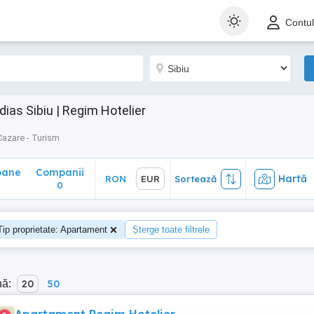
ane
Companii
Hartă
RON
EUR
Sortează
Contu
0
as Sibiu | Regim Hotelier
Cazare - Turism
oane
Companii
Hartă
RON
EUR
Sortează
0
Tip proprietate: Apartament
Șterge toate filtrele
nă:
20
50