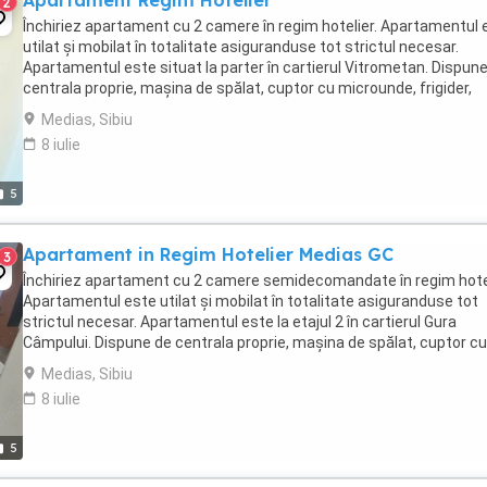
Apartament Regim Hotelier
2
Închiriez apartament cu 2 camere în regim hotelier. Apartamentul 
utilat și mobilat în totalitate asiguranduse tot strictul necesar.
Apartamentul este situat la parter în cartierul Vitrometan. Dispun
centrala proprie, mașina de spălat, cuptor cu microunde, frigider,
cuptor gaz, prăjitor de paine, ...
Medias, Sibiu
8 iulie
5
Apartament in Regim Hotelier Medias GC
3
Închiriez apartament cu 2 camere semidecomandate în regim hotel
Apartamentul este utilat și mobilat în totalitate asiguranduse tot
strictul necesar. Apartamentul este la etajul 2 în cartierul Gura
Câmpului. Dispune de centrala proprie, mașina de spălat, cuptor cu
microunde, frigider, aragaz cu gaz, ...
Medias, Sibiu
8 iulie
5