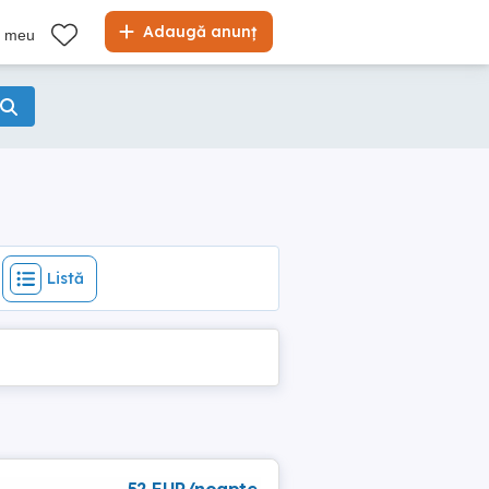
Listă
Adaugă anunț
l meu
Listă