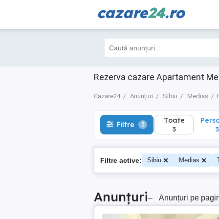
cazare
24
.ro
Toate
Perso
Filtre
3
3
3
Rezerva cazare Apartament Medi
Cazare24
Anunțuri
Sibiu
Medias
Toate
Pers
Filtre
3
3
3
Filtre active:
Sibiu
Medias
Anunțuri
–
Anunțuri pe pagi