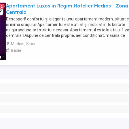
Apartament Luxos in Regim Hotelier Medias - Zona
2
Centrala
Descoperă confortul și eleganța unui apartament modern, situat c
în inima orașului! Apartamentul este utilat și mobilat în totalitate
asiguranduse tot strictul necesar. Apartamentul este la etajul 1 z
centrală. Dispune de centrala proprie, aer condiționat, mașina de
spălat, cuptor cu microunde, ...
Medias, Sibiu
8 iulie
5