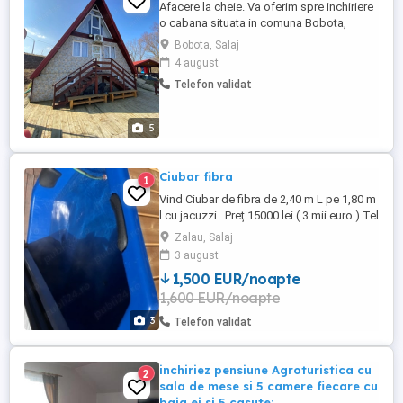
Afacere la cheie. Va oferim spre inchiriere
o cabana situata in comuna Bobota,
nr.243, judetul Salaj. Cabana dispune de
Bobota, Salaj
un numar de 4 camere, o baie si un living.
4 august
Cabana mai dispune de un foisor spatios.
Telefon validat
Zona este una linistita iar pe terenul pe
care este amplasata cabana sunt
amenajate pentru pescuit ...
5
Ciubar fibra
1
Vind Ciubar de fibra de 2,40 m L pe 1,80 m
l cu jacuzzi . Preț 15000 lei ( 3 mii euro ) Tel
. Se poate vedea in loc Vinatori com
Zalau, Salaj
Ciucea Jud Cluj
3 august
1,500 EUR/noapte
1,600 EUR/noapte
3
Telefon validat
inchiriez pensiune Agroturistica cu
2
sala de mese si 5 camere fiecare cu
baia ei si 5 casute;