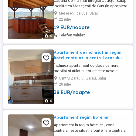
Cabana de închiriat integral Județul Sălaj,
localitatea Meseșenii de Sus (în apropiere
de Zalău) -Jacuzzi cu capacitate de 14
Mesesenii de Sus, Salaj
persoane -loc pentru grătar și ceaun -boxă
22 iulie
cu conectate Bluetooth -terasă spațioasă
19 EUR/noapte
-TV Wi-Fi -5 dormitoare -2 băi -bucătărie
utilată -aparat de făcut cafea -frigider -
Telefon validat
5
plită ...
Apartament de inchiriat in regim
hotelier situat in centrul orasului .
Închiriez apartament cu două camere
mobilat și utilat cu tot ce este nevoie
pentru șederea ta ! Apartamentul este
Centru Zalăului, Zalau, Salaj
situat în centrul orașului Zalău .
20 iulie
38 EUR/noapte
5
Apartament regim hotelier
Apartament în regim hotelier , zona
centrala , este situat la parter, are centrala
proprie, Wi-Fi, TV, este compus din 2