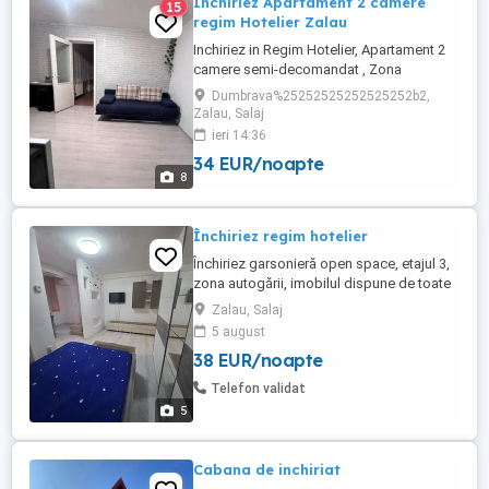
Inchiriez Apartament 2 camere
15
regim Hotelier Zalau
Inchiriez in Regim Hotelier, Apartament 2
camere semi-decomandat , Zona
Dumbrava 2 , str Pietris , Zalau In imediata
Dumbrava%25252525252525252b2,
apropiere a Spitalului Judetean Are toate
Zalau, Salaj
utilitatile, dispune de toate cele necesare
ieri 14:36
pentru igiena (sapun,gel de dus,prosoape
34 EUR/noapte
curate etc) Garantam ca va cazati intr-un
8
loc unde curatenia ...
Închiriez regim hotelier
Închiriez garsonieră open space, etajul 3,
zona autogării, imobilul dispune de toate
cele necesare
Zalau, Salaj
5 august
38 EUR/noapte
Telefon validat
5
Cabana de inchiriat