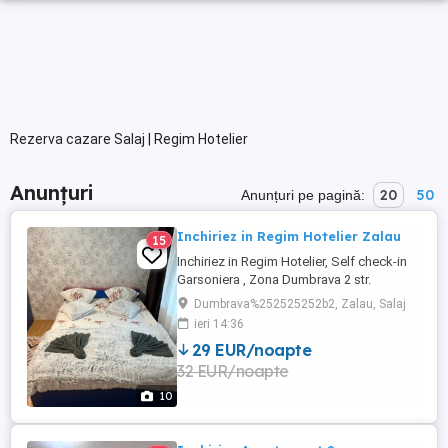
Rezerva cazare Salaj | Regim Hotelier
Anunțuri
20
50
Anunțuri pe pagină:
Inchiriez in Regim Hotelier Zalau
15
Inchiriez in Regim Hotelier, Self check-in
Garsoniera , Zona Dumbrava 2 str.
Torentului Zalau In imediata apropiere a
Dumbrava%252525252b2, Zalau, Salaj
Spitalului Judetean Decomandat , Baie
ieri 14:36
,bucatarie hol,dormitor ,balcon Are toate
29 EUR/noapte
utilitatile, dispune de toate cele necesare
32 EUR/noapte
pentru igiena (sapun,gel de dus,prosoape
curate etc) Capacitate ...
10