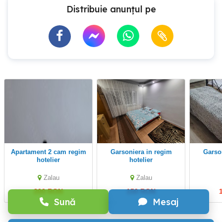
Distribuie anunțul pe
Apartament 2 cam regim
Garsoniera in regim
Garsoniera in regim
hotelier
hotelier
Zalau
Zalau
200 RON
150 RON
Sună
Mesaj