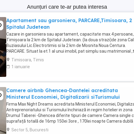
Anunțuri care te-ar putea interesa
Apartament sau garsoniera, PARCARE,Timisoara, 2
Spitalul Judetean
Cazare in garsoniera sau apartament, capacitate max.4 persoane, 
Timișoara la 2 km de Spitalul Judetean. (la doua strazi)de zona Ca
Buziasului Lic.Electrotimis si la 2 km de Mosnita Noua Centura.
PARCARE. Situat la et.1 al unui imobil, pat simplu sau matrimonial ,
+wifi , frigider, mașină spălat, ...
Timisoara, Timis
1 ianuarie
Camere airbnb Ghencea-Dantelei acreditata
Ministerul Economiei, Digitalizarii siTurismului
Firma Max Night Dreams acreditata Ministerul Economiei, Digitalizar
Antreprenoriatului si Turismului închiriază in regim hotelier in zona
Drumul Taberei -Ghencea diferite tipuri de camere Camera single c
suprafață totală de 16mp 150ei 3ore , 170lei noapte Camera dublă
suprafață totală de ...
Sector 5, Bucuresti