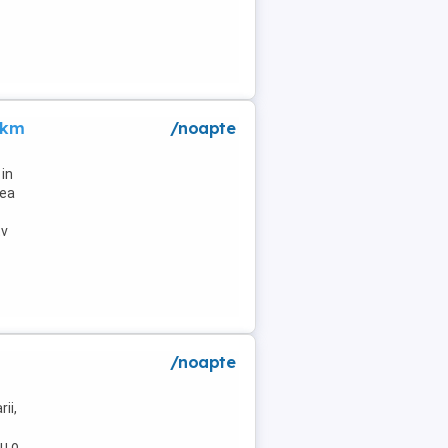
 km
/noapte
in
lea
tv
/noapte
ii,
u o