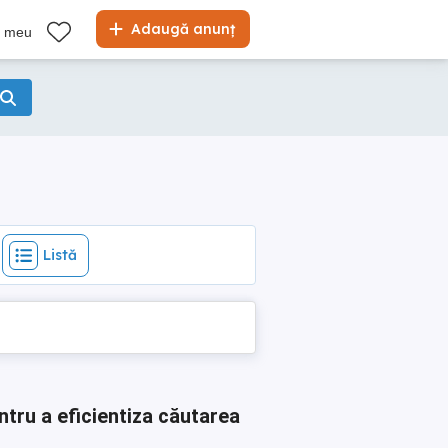
Listă
Adaugă anunț
l meu
Listă
ntru a eficientiza căutarea