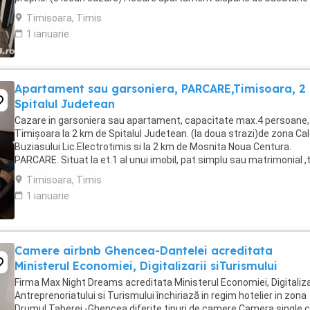
complet utilata,baie cu cabina ...
Timisoara, Timis
1 ianuarie
Apartament sau garsoniera, PARCARE,Timisoara, 2
Spitalul Judetean
Cazare in garsoniera sau apartament, capacitate max.4 persoane, 
Timișoara la 2 km de Spitalul Judetean. (la doua strazi)de zona Ca
Buziasului Lic.Electrotimis si la 2 km de Mosnita Noua Centura.
PARCARE. Situat la et.1 al unui imobil, pat simplu sau matrimonial ,
+wifi , frigider, mașină spălat, ...
Timisoara, Timis
1 ianuarie
Camere airbnb Ghencea-Dantelei acreditata
Ministerul Economiei, Digitalizarii siTurismului
Firma Max Night Dreams acreditata Ministerul Economiei, Digitalizar
Antreprenoriatului si Turismului închiriază in regim hotelier in zona
Drumul Taberei -Ghencea diferite tipuri de camere Camera single c