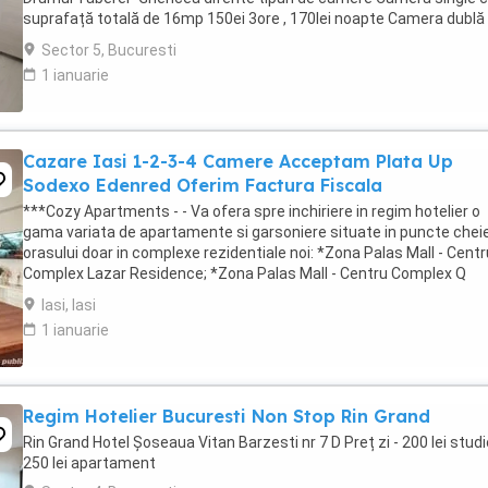
suprafață totală de 16mp 150ei 3ore , 170lei noapte Camera dublă
suprafață totală de ...
Sector 5, Bucuresti
1 ianuarie
Cazare Iasi 1-2-3-4 Camere Acceptam Plata Up
Sodexo Edenred Oferim Factura Fiscala
***Cozy Apartments - - Va ofera spre inchiriere in regim hotelier o
gama variata de apartamente si garsoniere situate in puncte cheie
orasului doar in complexe rezidentiale noi: *Zona Palas Mall - Centr
Complex Lazar Residence; *Zona Palas Mall - Centru Complex Q
Residence; *Zona Palas Mall - ...
Iasi, Iasi
1 ianuarie
Regim Hotelier Bucuresti Non Stop Rin Grand
Rin Grand Hotel Șoseaua Vitan Barzesti nr 7 D Preț zi - 200 lei studi
250 lei apartament