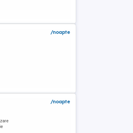
/noapte
a
/noapte
azare
ie