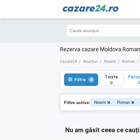
cazare
24
.ro
Toate
Perso
Filtre
4
0
0
Rezerva cazare Moldova Roman 
Cazare24
Anunțuri
Neamt
Roman
Toate
Pers
Filtre
4
0
Filtre active:
Neamt
Roman
Nu am găsit ceea ce cauți