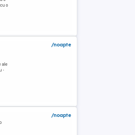
 cu o
/noapte
 ale
u -
/noapte
o