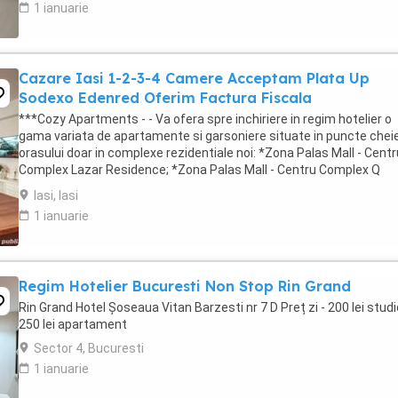
1 ianuarie
Cazare Iasi 1-2-3-4 Camere Acceptam Plata Up
Sodexo Edenred Oferim Factura Fiscala
***Cozy Apartments - - Va ofera spre inchiriere in regim hotelier o
gama variata de apartamente si garsoniere situate in puncte cheie
orasului doar in complexe rezidentiale noi: *Zona Palas Mall - Centr
Complex Lazar Residence; *Zona Palas Mall - Centru Complex Q
Residence; *Zona Palas Mall - ...
Iasi, Iasi
1 ianuarie
Regim Hotelier Bucuresti Non Stop Rin Grand
Rin Grand Hotel Șoseaua Vitan Barzesti nr 7 D Preț zi - 200 lei studi
250 lei apartament
Sector 4, Bucuresti
1 ianuarie