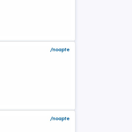
/noapte
a
/noapte