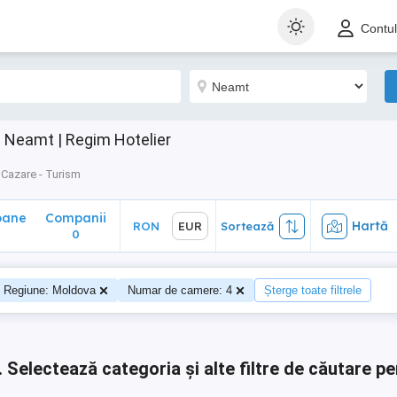
ane
Companii
Hartă
RON
EUR
Sortează
Contu
0
Neamt | Regim Hotelier
Cazare - Turism
oane
Companii
Hartă
RON
EUR
Sortează
0
0
Regiune: Moldova
Numar de camere: 4
Șterge toate filtrele
.
Selectează categoria și alte filtre de căutare pe