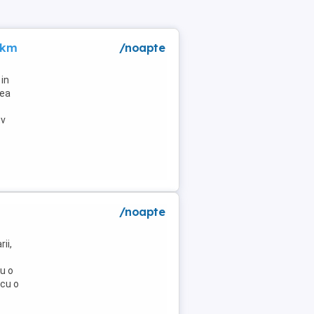
 km
/noapte
in
lea
tv
/noapte
ii,
u o
 cu o