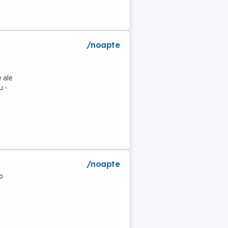
/noapte
 ale
u -
/noapte
o