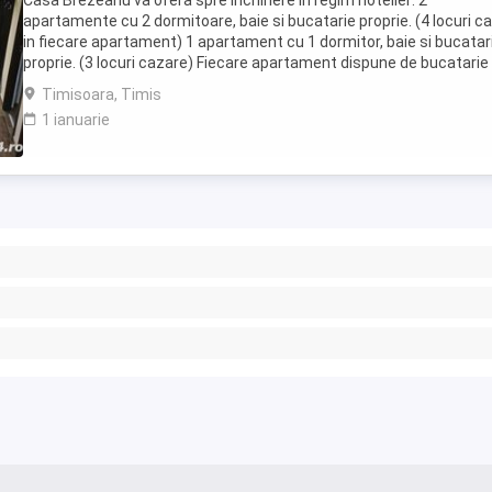
Casa Brezeanu va ofera spre inchiriere in regim hotelier: 2
apartamente cu 2 dormitoare, baie si bucatarie proprie. (4 locuri c
in fiecare apartament) 1 apartament cu 1 dormitor, baie si bucatar
proprie. (3 locuri cazare) Fiecare apartament dispune de bucatarie
complet utilata,baie cu cabina ...
Timisoara, Timis
1 ianuarie