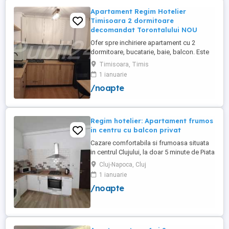
Apartament Regim Hotelier
Timisoara 2 dormitoare
decomandat Torontalului NOU
Ofer spre inchiriere apartament cu 2
dormitoare, bucatarie, baie, balcon. Este
complet utilat si mobilat nou, clima,
Timisoara, Timis
internet, tv, video interfon masina de
1 ianuarie
spalat haine, lenjerii, prosoape,
/noapte
consumabile. In incinta complexului de
apartamente se afla un supermarket si loc
de joaca pentru copii. Apartamentul ...
Regim hotelier: Apartament frumos
in centru cu balcon privat
Cazare comfortabila si frumoasa situata
in centrul Clujului, la doar 5 minute de Piata
Mihai Viteazu, intr-un bloc nou.
Cluj-Napoca, Cluj
Apartamentul este mobilat si utilat
1 ianuarie
complet, avand aragaz, hota, cuptor de
/noapte
microunde, fierbator de apa, masina de
spalat, uscator de rufe, frigider, televizor
si internet. Are si un ...