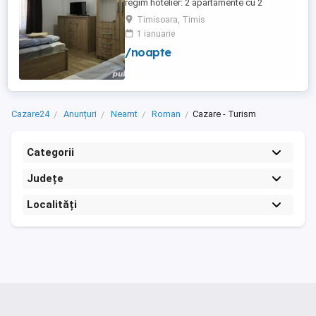
regim hotelier: 2 apartamente cu 2
dormitoare, baie si bucatarie proprie. (4
Timisoara, Timis
locuri cazare in fiecare apartament) 1
1 ianuarie
apartament cu 1 dormitor, baie si
/noapte
bucatarie proprie. (3 locuri cazare) Fiecare
apartament dispune de bucatarie complet
utilata,baie cu cabina ...
Cazare24
Anunțuri
Neamt
Roman
Cazare - Turism
Categorii
Județe
Localități