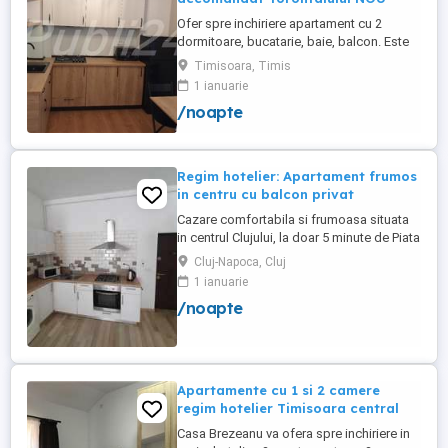
Ofer spre inchiriere apartament cu 2
dormitoare, bucatarie, baie, balcon. Este
complet utilat si mobilat nou, clima,
Timisoara, Timis
internet, tv, video interfon masina de
1 ianuarie
spalat haine, lenjerii, prosoape,
/noapte
consumabile. In incinta complexului de
apartamente se afla un supermarket si loc
de joaca pentru copii. Apartamentul ...
Regim hotelier: Apartament frumos
in centru cu balcon privat
Cazare comfortabila si frumoasa situata
in centrul Clujului, la doar 5 minute de Piata
Mihai Viteazu, intr-un bloc nou.
Cluj-Napoca, Cluj
Apartamentul este mobilat si utilat
1 ianuarie
complet, avand aragaz, hota, cuptor de
/noapte
microunde, fierbator de apa, masina de
spalat, uscator de rufe, frigider, televizor
si internet. Are si un ...
Apartamente cu 1 si 2 camere
regim hotelier Timisoara central
Casa Brezeanu va ofera spre inchiriere in