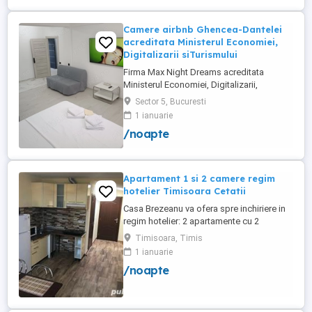
Camere airbnb Ghencea-Dantelei
acreditata Ministerul Economiei,
Digitalizarii siTurismului
Firma Max Night Dreams acreditata
Ministerul Economiei, Digitalizarii,
Antreprenoriatului si Turismului închiriază
Sector 5, Bucuresti
in regim hotelier in zona Drumul Taberei -
1 ianuarie
Ghencea diferite tipuri de camere Camera
/noapte
single cu o suprafață totală de 16mp
150ei 3ore , 170lei noapte Camera dublă
cu o suprafață totală de ...
Apartament 1 si 2 camere regim
hotelier Timisoara Cetatii
Casa Brezeanu va ofera spre inchiriere in
regim hotelier: 2 apartamente cu 2
dormitoare, baie si bucatarie proprie. (4
Timisoara, Timis
locuri cazare in fiecare apartament) 1
1 ianuarie
apartament cu 1 dormitor, baie si
/noapte
bucatarie proprie. (3 locuri cazare) Fiecare
apartament dispune de bucatarie complet
utilata,baie cu cabina ...