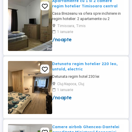
Apartamente cu 1 si 2 camere
regim hotelier Timisoara central
Casa Brezeanu va ofera spre inchiriere in
regim hotelier: 2 apartamente cu 2
dormitoare, baie si bucatarie proprie. (4
Timisoara, Timis
locuri cazare in fiecare apartament) 1
1 ianuarie
apartament cu 1 dormitor, baie si
/noapte
bucatarie proprie. (3 locuri cazare) Fiecare
apartament dispune de bucatarie complet
utilata,baie cu cabina ...
Detunata regim hotelier 220 leo,
untold, electric
Detunata regim hotel 230 lei
Cluj-Napoca, Cluj
1 ianuarie
/noapte
Camere airbnb Ghencea-Dantelei