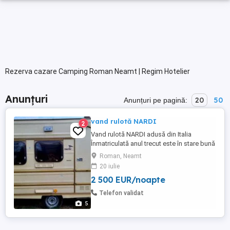
Rezerva cazare Camping Roman Neamt | Regim Hotelier
Anunțuri
20
50
Anunțuri pe pagină:
vand rulotă NARDI
2
Vand rulotă NARDI adusă din Italia
Înmatriculată anul trecut este în stare bună
pentru mai multe detalii sunați. ma
Roman, Neamt
20 iulie
2 500 EUR/noapte
Telefon validat
5