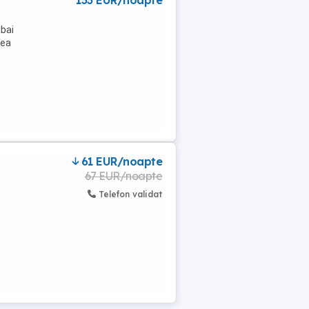
133 EUR/noapte
 bai
pea
61 EUR/noapte
67 EUR/noapte
Telefon validat