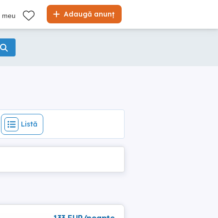
Listă
Adaugă anunț
l meu
Listă