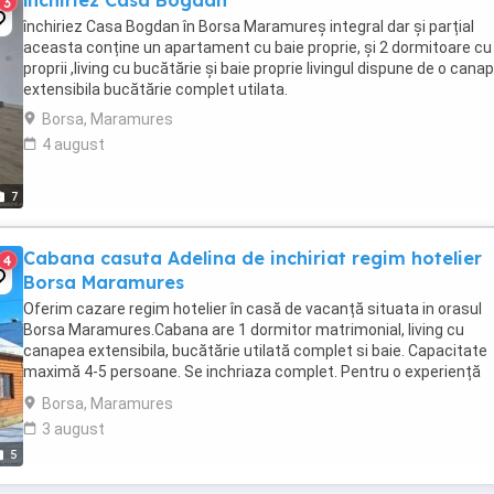
închiriez Casa Bogdan
3
închiriez Casa Bogdan în Borsa Maramureș integral dar și parțial
aceasta conține un apartament cu baie proprie, și 2 dormitoare cu
proprii ,living cu bucătărie și baie proprie livingul dispune de o cana
extensibila bucătărie complet utilata.
Borsa, Maramures
4 august
7
Cabana casuta Adelina de inchiriat regim hotelier
4
Borsa Maramures
Oferim cazare regim hotelier în casă de vacanță situata in orasul
Borsa Maramures.Cabana are 1 dormitor matrimonial, living cu
canapea extensibila, bucătărie utilată complet si baie. Capacitate
maximă 4-5 persoane. Se inchriaza complet. Pentru o experiență
superbă avem ciubăr cu hidromasaj și luminițe ...
Borsa, Maramures
3 august
5