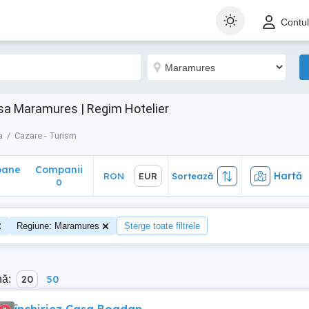
ane
Companii
Hartă
RON
EUR
Sortează
Contu
0
a Maramures | Regim Hotelier
a
Cazare - Turism
oane
Companii
Hartă
RON
EUR
Sortează
0
Regiune: Maramures
Șterge toate filtrele
nă:
20
50