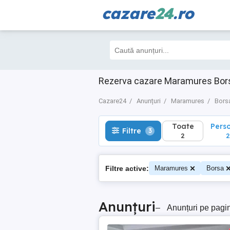
cazare
24
.ro
Toate
Perso
Filtre
3
2
2
Rezerva cazare Maramures Bors
Cazare24
Anunțuri
Maramures
Bors
Toate
Pers
Filtre
3
2
2
Filtre active:
Maramures
Borsa
Anunțuri
–
Anunțuri pe pagi