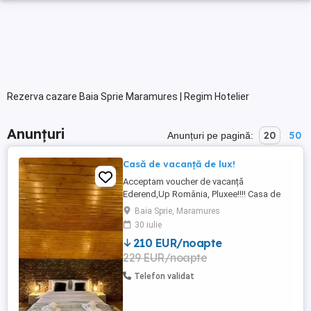
Rezerva cazare Baia Sprie Maramures | Regim Hotelier
Anunțuri
20
50
Anunțuri pe pagină:
Casă de vacanță de lux!
Acceptam voucher de vacanță
Ederend,Up România, Pluxee!!!! Casa de
vacanță este un refugiu de lux în mijlocul
Baia Sprie, Maramures
naturii, având patru dormitoare
30 iulie
confortabile, perfecte pentru a găzdui
210 EUR/noapte
familie și prieteni. Livingul generos, dotat
229 EUR/noapte
cu un șemineu, te îmbie să te relaxezi într-
o atmosferă caldă și primitoare. ...
Telefon validat