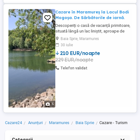
Cazare în Maramureș la Lacul Bodi
Mogoșa. De Sărbătorile de iarnă.
Descoperiți o casă de vacanță primitoare,
situată lângă un lac liniștit, aproape de
lacul Mogoșa. În apropiere de pârtiile de
Baia Sprie, Maramures
schi Suior și Cavnic. Casa Iris vă pune la
30 iulie
dispoziție: 4 dormitoare confortabile,
210 EUR/noapte
fiecare cu baie proprie. Un living spațios,
229 EUR/noapte
ideal pentru relaxare și momente
petrecute ...
Telefon validat
5
Cazare24
Anunțuri
Maramures
Baia Sprie
Cazare - Turism
Categorii