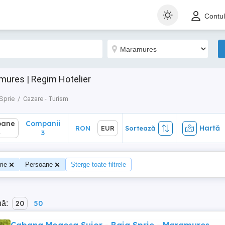
ane
Companii
Hartă
RON
EUR
Sortează
Contu
3
mures | Regim Hotelier
Sprie
Cazare - Turism
oane
Companii
Hartă
RON
EUR
Sortează
4
3
rie
Persoane
Șterge toate filtrele
nă:
20
50