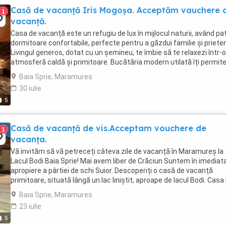
Casă de vacanță Iris Mogoșa. Acceptăm vauchere 
1
vacanță.
Casa de vacanță este un refugiu de lux în mijlocul naturii, având pa
dormitoare confortabile, perfecte pentru a găzdui familie și prieten
Livingul generos, dotat cu un șemineu, te îmbie să te relaxezi într-o
atmosferă caldă și primitoare. Bucătăria modern utilată îți permit
gătești cu ușurință, ...
Baia Sprie, Maramures
30 iulie
5
Casă de vacanță de vis.Acceptam vouchere de
1
vacanța.
Vă invităm să vă petreceți câteva zile de vacanță în Maramureș la
Lacul Bodi Baia Sprie! Mai avem liber de Crăciun Suntem în imediat
apropiere a pârtiei de schi Suior. Descoperiți o casă de vacanță
primitoare, situată lângă un lac liniștit, aproape de lacul Bodi. Casa 
vă pune la dispoziție: ...
Baia Sprie, Maramures
23 iulie
5