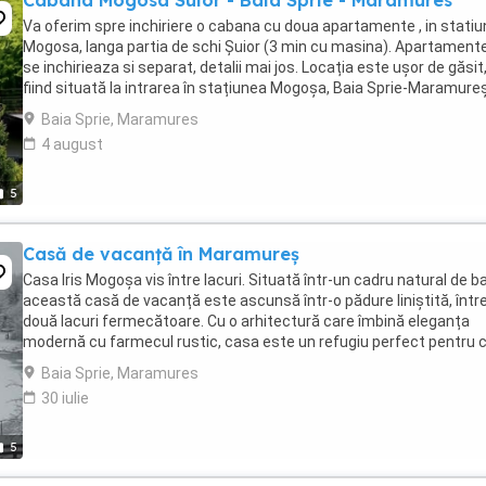
Cabana Mogosa Suior - Baia Sprie - Maramures
Va oferim spre inchiriere o cabana cu doua apartamente , in stati
Mogosa, langa partia de schi Șuior (3 min cu masina). Apartament
se inchirieaza si separat, detalii mai jos. Locația este ușor de găsit
fiind situată la intrarea în stațiunea Mogoșa, Baia Sprie-Maramureș
aproximativ 200 m. ...
Baia Sprie, Maramures
4 august
5
Casă de vacanță în Maramureș
Casa Iris Mogoșa vis între lacuri. Situată într-un cadru natural de 
această casă de vacanță este ascunsă într-o pădure liniștită, într
două lacuri fermecătoare. Cu o arhitectură care îmbină eleganța
modernă cu farmecul rustic, casa este un refugiu perfect pentru c
care caută relaxare și confort. Spațiul ...
Baia Sprie, Maramures
30 iulie
5