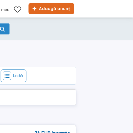
Listă
Adaugă anunț
l meu
Listă