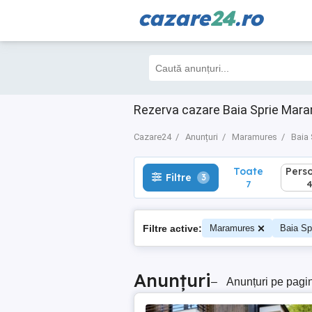
cazare
24
.ro
Toate
Perso
Filtre
3
7
4
Rezerva cazare Baia Sprie Mara
Cazare24
Anunțuri
Maramures
Baia 
Toate
Pers
Filtre
3
7
Filtre active:
Maramures
Baia Sp
Anunțuri
–
Anunțuri pe pagi