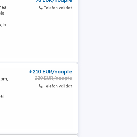
76 EUR/noapte
unea
Telefon validat
ele
,
, la
210 EUR/noapte
229 EUR/noapte
basm,
e
Telefon validat
ei