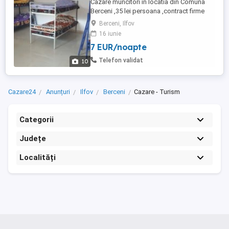
Cazare muncitori in locatia din Comuna
Berceni ,35 lei persoana ,contract firme
termen lung-scurt pentru echipe de
Berceni, Ilfov
muncitori ,bucatarie-baie ,aer
16 iunie
conditionat,electrocasnice noi ,tv,wifi,
7 EUR/noapte
parcare ,curte ,toate utilitatile incluse .
Telefon validat
10
Cazare24
Anunțuri
Ilfov
Berceni
Cazare - Turism
Categorii
Județe
Localități