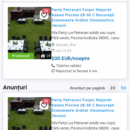
Party Petreceri Foișor Majorat
39
Sauna Piscina 28-30 C București
Evenimente Grătar Onomastica
Jacuzzi
Vila Party Lux Petreceri adulți sau copii,
Fără vecini, Piscina încălzita 28030 , casa
450mp S+P+2E lângă București ( Berceni-
Berceni, Ilfov
Ilfov) , asfalt, Uber Bolt ,pentru cazare
azi 15:04
regim hotelier, petreceri copii, pool party ,
Promovat
19
200 EUR/noapte
onomastici , nunti , botezuri, team building
, filmări , ședințe foto, clipuri video, ...
Telefon validat
Repostat la fiecare 6 ore
Anunțuri
20
50
Anunțuri pe pagină:
Party Petreceri Foișor Majorat
39
Sauna Piscina 28-30 C București
Evenimente Grătar Onomastica
Jacuzzi
Vila Party Lux Petreceri adulți sau copii,
Fără vecini, Piscina încălzita 28030 , casa