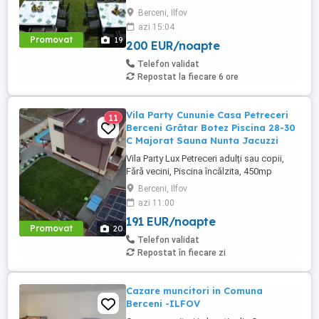
450mp S+P+2E lângă București ( Berceni-
Berceni, Ilfov
Ilfov) , asfalt, Uber Bolt ,pentru cazare
azi 15:04
regim hotelier, petreceri copii, pool party ,
Promovat
19
200 EUR/noapte
onomastici , nunti , botezuri, team building
, filmări , ședințe foto, clipuri video, ...
Telefon validat
Repostat la fiecare 6 ore
Vila Party Cununie Casa Petreceri
11
Berceni Grătar Botez Piscina 28-30
C Majorat Sauna Nunta Jacuzzi
Vila Party Lux Petreceri adulți sau copii,
Fără vecini, Piscina încălzita, 450mp
S+P+2E lângă București ( Berceni- Ilfov) ,
Berceni, Ilfov
asfalt, Uber Bolt ,pentru cazare regim
azi 11:00
hotelier, petreceri copii, pool party 30 ,
191 EUR/noapte
onomastici , nunti , botezuri, team building
Promovat
20
, filmări , ședințe foto, clipuri video, pool
Telefon validat
party, ...
Repostat în fiecare zi
Cazare muncitori in Comuna
Berceni -ILFOV