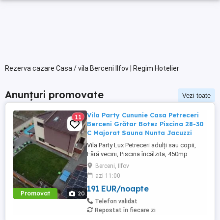
Rezerva cazare Casa / vila Berceni Ilfov | Regim Hotelier
Anunțuri promovate
Vezi toate
Vila Party Cununie Casa Petreceri
11
Berceni Grătar Botez Piscina 28-30
C Majorat Sauna Nunta Jacuzzi
Vila Party Lux Petreceri adulți sau copii,
Fără vecini, Piscina încălzita, 450mp
S+P+2E lângă București ( Berceni- Ilfov) ,
Berceni, Ilfov
asfalt, Uber Bolt ,pentru cazare regim
azi 11:00
hotelier, petreceri copii, pool party 30 ,
191 EUR/noapte
onomastici , nunti , botezuri, team building
Promovat
20
, filmări , ședințe foto, clipuri video, pool
Telefon validat
party, ...
Repostat în fiecare zi