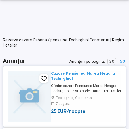
Rezerva cazare Cabana / pensiune Techirghiol Constanta | Regim
Hotelier
Anunțuri
20
50
Anunțuri pe pagină:
Cazare Pensiunea Marea Neagra
Techirghiol
Oferim cazare Pensiunea Marea Neagra
Techirghiol , 2 si 3 stele Tarife : 120-130 lei
persoana pe zi Camera dubla : 200 - 250
Techirghiol, Constanta
lei in functie de stele si perioada Telefon :
7 august
25 EUR/noapte