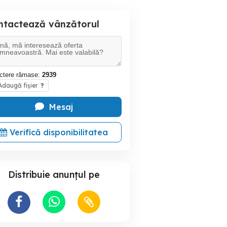
ntactează vânzătorul
ctere rămase:
2939
daugă fișier
?
Mesaj
Verifică disponibilitatea
Distribuie anunțul pe