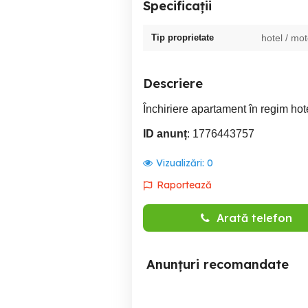
Specificații
Tip proprietate
hotel / mot
Descriere
Închiriere apartament în regim hotel
ID anunț
: 1776443757
Vizualizări:
0
Raportează
Arată telefon
Anunțuri recomandate