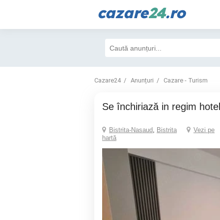
cazare
24
.ro
Cazare24
Anunțuri
Cazare - Turism
Se închiriază in regim hotel
Bistrita-Nasaud
,
Bistrita
Vezi pe
hartă