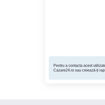
Regim hotelier Disponibil
inchiriez apartament cu 1
pe ore
ca
Bistrita
75 RON
Pentru a contacta acest utilizato
Cazare24.ro sau creează-ți rap