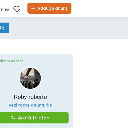
Adaugă anunț
l meu
elefon validat
Roby roberto
Vezi toate anunțurile
Arată telefon