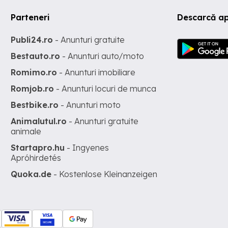
Parteneri
Descarcă ap
Publi24.ro
- Anunturi gratuite
Bestauto.ro
- Anunturi auto/moto
Romimo.ro
- Anunturi imobiliare
Romjob.ro
- Anunturi locuri de munca
Bestbike.ro
- Anunturi moto
Animalutul.ro
- Anunturi gratuite
animale
Startapro.hu
- Ingyenes
Apróhirdetés
Quoka.de
- Kostenlose Kleinanzeigen