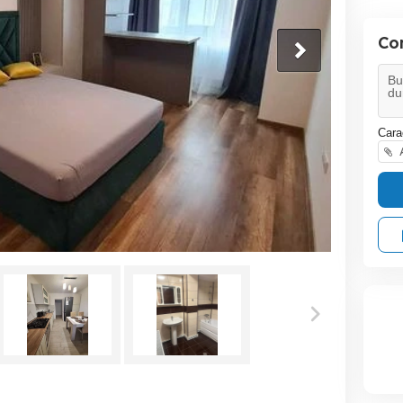
Co
Cara
A