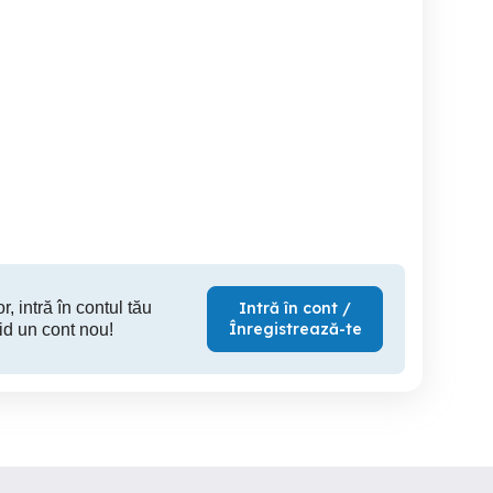
Închiriez apartament
Apartament de inchiriat
mera in regim hotelier
decomandat in regim
regim
hotelier 2 camere
Bistrita
Bistrita
150 RON
250 RON
5
r, intră în contul tău
Intră în cont /
Înregistrează-te
id un cont nou!