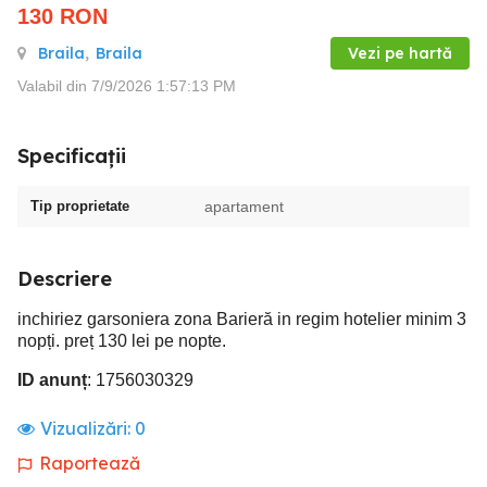
130
RON
Braila
,
Braila
Vezi pe hartă
Valabil din 7/9/2026 1:57:13 PM
Specificații
Tip proprietate
apartament
Descriere
inchiriez garsoniera zona Barieră in regim hotelier minim 3
nopți. preț 130 lei pe nopte.
ID anunț
: 1756030329
Vizualizări:
0
Raportează