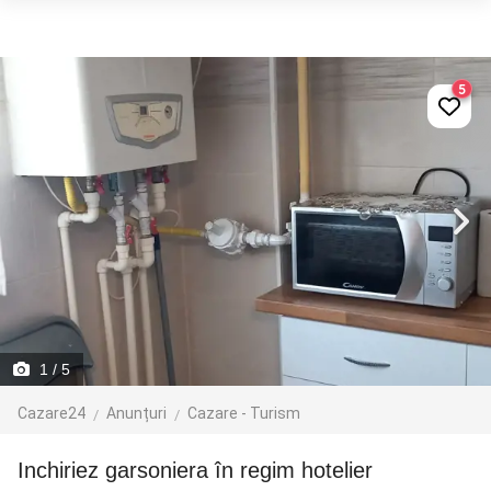
5
1
/ 5
Cazare24
Anunțuri
Cazare - Turism
inchiriez garsoniera în regim hotelier