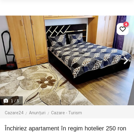
4
1
/ 5
Cazare24
Anunțuri
Cazare - Turism
Închiriez apartament în regim hotelier 250 ron