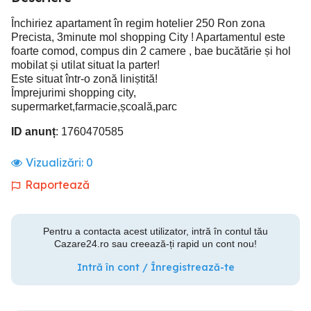
Închiriez apartament în regim hotelier 250 Ron zona
Precista, 3minute mol shopping City ! Apartamentul este
foarte comod, compus din 2 camere , bae bucătărie și hol
mobilat și utilat situat la parter!
Este situat într-o zonă liniștită!
Împrejurimi shopping city,
supermarket,farmacie,școală,parc
ID anunț
: 1760470585
Vizualizări:
0
Raportează
Pentru a contacta acest utilizator, intră în contul tău
Cazare24.ro sau creează-ți rapid un cont nou!
Intră în cont / Înregistrează-te