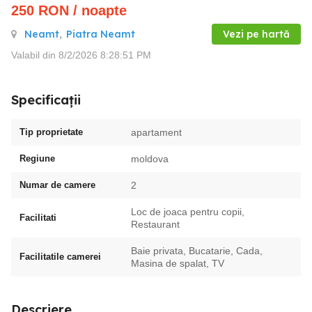
250
RON
/ noapte
Neamt
,
Piatra Neamt
Vezi pe hartă
Valabil din 8/2/2026 8:28:51 PM
Specificații
Tip proprietate
apartament
Regiune
moldova
Numar de camere
2
Loc de joaca pentru copii,
Facilitati
Restaurant
Baie privata, Bucatarie, Cada,
Facilitatile camerei
Masina de spalat, TV
Descriere