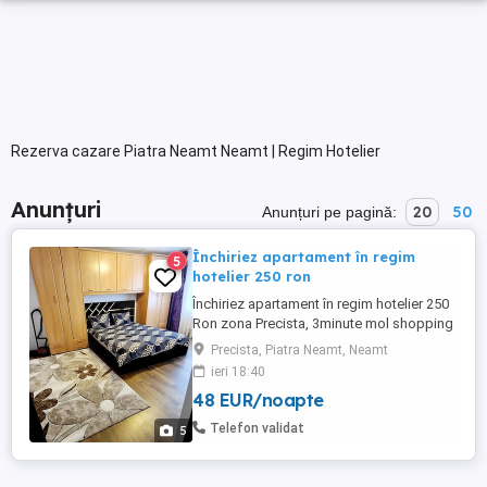
Rezerva cazare Piatra Neamt Neamt | Regim Hotelier
Anunțuri
20
50
Anunțuri pe pagină:
Închiriez apartament în regim
5
hotelier 250 ron
Închiriez apartament în regim hotelier 250
Ron zona Precista, 3minute mol shopping
City ! Apartamentul este foarte comod,
Precista, Piatra Neamt, Neamt
compus din 2 camere , bae bucătărie și
ieri 18:40
hol mobilat și utilat situat la parter! Este
48 EUR/noapte
situat într-o zonă liniștită! Împrejurimi
shopping city,
Telefon validat
5
supermarket,farmacie,școală,parc