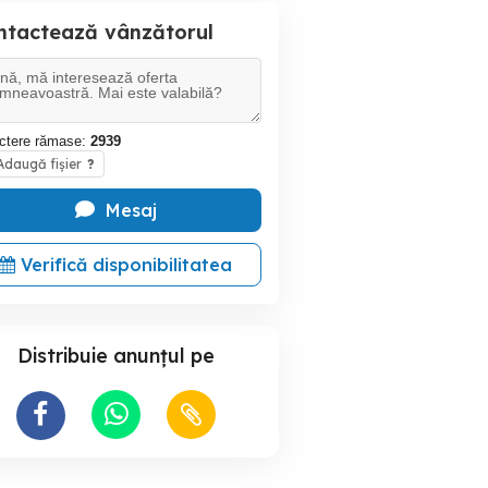
ntactează vânzătorul
ctere rămase:
2939
daugă fișier
?
Mesaj
Verifică disponibilitatea
Distribuie anunțul pe