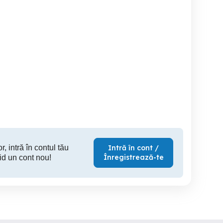
Regim Hotelier Dorobanti
Închiriez apartament in
camere
regim
Braila
Braila
20 EUR
130 RON
15
r, intră în contul tău
Intră în cont /
Înregistrează-te
id un cont nou!