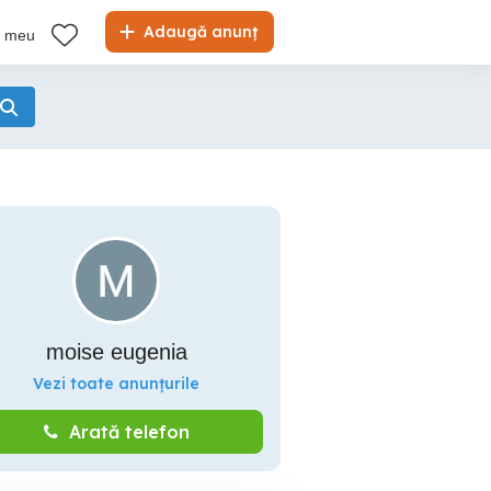
Adaugă anunț
l meu
moise eugenia
Vezi toate anunțurile
Arată telefon