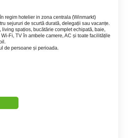
în regim hotelier in zona centrala (Winmarkt)
ntru sejururi de scurtă durată, delegații sau vacanțe.
living spațios, bucătărie complet echipată, baie,
Wi-Fi, TV în ambele camere, AC și toate facilitățile
il.
ul de persoane și perioada.