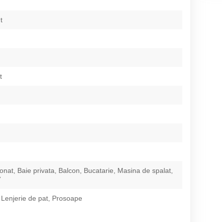
t
t
ionat, Baie privata, Balcon, Bucatarie, Masina de spalat,
V
 Lenjerie de pat, Prosoape