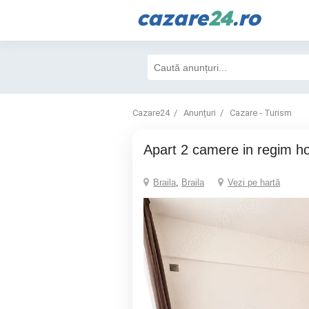
cazare
24
.ro
Cazare24
Anunțuri
Cazare - Turism
Apart 2 camere in regim ho
Braila
,
Braila
Vezi pe hartă