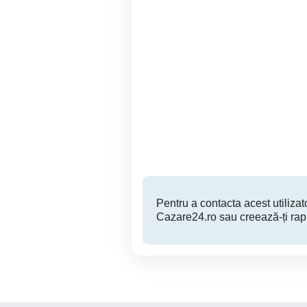
Ap 3 camere Regim
Regim hotelier 1 si cu 2
Hotelier
Braila
300 RON
Pentru a contacta acest utilizato
Cazare24.ro sau creează-ți rap