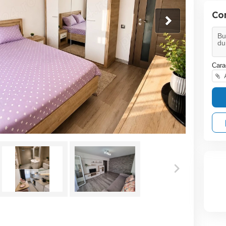
Co
Cara
A