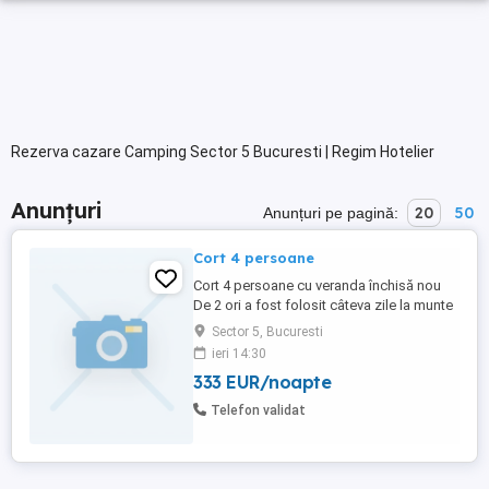
Rezerva cazare Camping Sector 5 Bucuresti | Regim Hotelier
Anunțuri
20
50
Anunțuri pe pagină:
Cort 4 persoane
Cort 4 persoane cu veranda închisă nou
De 2 ori a fost folosit câteva zile la munte
Am și saltea ca nouă de 55 cm înaltă mare
Sector 5, Bucuresti
cu pompa in ia la priza și pompă de
ieri 14:30
umflat separată,masa pliabila aproape
333 EUR/noapte
noua scaune pliabile 4 buc ,hamac Pot
vinde și separat ,cortul 1200 neg Restul
Telefon validat
negociem Putem face ...