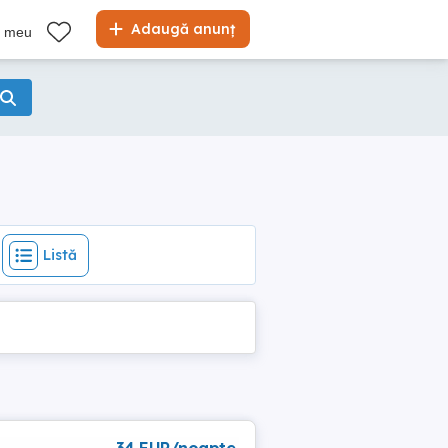
Listă
Adaugă anunț
l meu
Listă