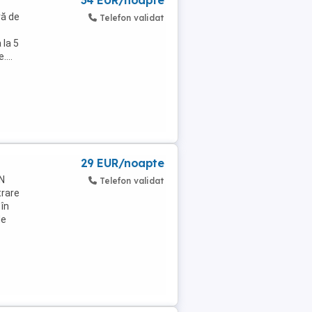
34 EUR/noapte
ă de
Telefon validat
 la 5
...
29 EUR/noapte
IN
Telefon validat
trare
 în
de