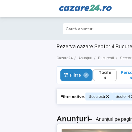
cazare
24
.ro
Toate
Perso
Filtre
3
4
4
Rezerva cazare Sector 4 Bucures
Cazare24
Anunțuri
Bucuresti
Sector
Toate
Pers
Filtre
3
4
Filtre active:
Bucuresti
Sector 4
Anunțuri
–
Anunțuri pe pagi