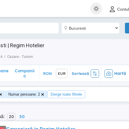
ane
Companii
Hartă
RON
EUR
Sortează
Contu
0
ti | Regim Hotelier
 4
Cazare - Turism
oane
Companii
Hartă
RON
EUR
Sortează
4
0
Numar persoane: 2
Șterge toate filtrele
nă:
20
50