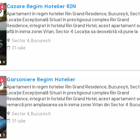
Cazare Regim Hotelier RIN
4
Apartament în regim hotelier Rin Grand Residence, București, Sect
Locație Excepțională Situat în prestigiosul complex Rin Grand
Residence, integrat în hotelul Rin Grand Hotel, acest apartament s
află în inima zonei Vitan, Sector 4. Locația sa deosebită vă pune la
dispoziție acces rapid către ...
Sector 4, Bucuresti
31 iulie
4
Garsoniere Regim Hotelier
6
Apartament în regim hotelier Rin Grand Residence, București, Sect
Locație Excepțională Situat în prestigiosul complex Rin Grand
Residence, integrat în hotelul Rin Grand Hotel, acest apartament s
remarcă prin amplasarea sa în inima zonei Vitan din Sector 4. Bucu
vă de acces rapid către ...
Sector 4, Bucuresti
31 iulie
5