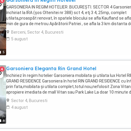
Garsonieră in Regim Hotelier
4
GARSONIERA IN REGIM HOTELIER .BUCUREȘTI. SECTOR 4 Garsonier
închiriat la IRA (șos Oltenitei nr 388) sct 4, etj 3 4, 25mp, complet
utilata,proaspăt renovat, în spatele blocului se afla Kaufland se afla
min de gura de metrou Apărătorii Patriei , se afla la 3 km distanta de.
SPITALUL BAGDASAR ...
Berceni, Sector 4, Bucuresti
5 august
5
Garsoniera Eleganta Rin Grand Hotel
4
Inchiriez în regim hotelier Garsoniera mobilata și utilata lux Hotel R
GRAND RESIDENCE Garsoniera în hotel RIN GRAND RESIDENCE cu în
prin fata,mobilata și utilata complet,totul nou,nefolosit Zona Vitan
apropiere imediata de mall Vitan sau Park Lake La doar 10 minute 
centrul Orasului Beneficiați ...
Sector 4, Bucuresti
4 august
6