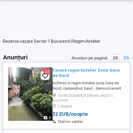
Rezerva cazare Sector 1 Bucuresti | Regim Hotelier
Anunțuri
20
50
Anunțuri pe pagină:
Cazare regim hotelier Zona Gara
23
de Nord
Inchiriez in regim hotelier zona Gara de
Nord, camera(hol, baie) , demisol,recent
renovat, acces facil catre toate mijloacele
Gara%252bde%252bNord, Sector 1,
de transport. Utilita?i - apa,
Bucuresti
curent,canalizare Acces internet- wireless
2 august
Finisaje- recent renovat, parchet, gresie
32 EUR/noapte
Dotari- canapea, minifrigider, fierbator apa
5
Telefon validat