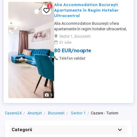
Alia Accommodation București
1
Apartamente în Regim Hotelier
Ultracentral
Alia Accommodation București ofera
apartamente în regim hotelier ultracentral,
aproape de Centru Vechi și Calea Victoriei.
Sector 1, Bucuresti
În inima Bucureștiului, foarte aproape de
31 iulie
Universitate, Sala Palatului, Centru Vechi și
80 EUR/noapte
Calea Victoriei Apartament complet
mobilat și utilat Living separat și dormitor
Telefon validat
Baie ...
5
Cazare24
Anunțuri
Bucuresti
Sector 1
Cazare - Turism
Categorii