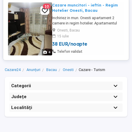
Cazare muncitori - ieftin - Regim
10
Hotelier Onesti, Bacau
Inchiriez in mun. Onesti apartament 2
camere in regim hotelier. Apartamentul
este proaspat renovat, utilat, mobilat, tv
Onesti, Bacau
smart in camere si bucatarie, internet,
15 iulie
cablu tv, masina de spalat, microunde,
38 EUR/noapte
espresor, fier de călcat, etc. Pretul este de
200 ei pe zi - 2- 3 persoane.
Telefon validat
4
Cazare24
Anunțuri
Bacau
Onesti
Cazare - Turism
Categorii
Județe
Localități