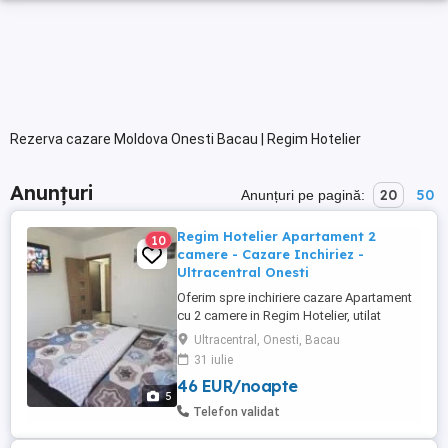
Rezerva cazare Moldova Onesti Bacau | Regim Hotelier
Anunțuri
20
50
Anunțuri pe pagină:
Regim Hotelier Apartament 2
10
camere - Cazare Inchiriez -
Ultracentral Onesti
Oferim spre inchiriere cazare Apartament
cu 2 camere in Regim Hotelier, utilat
modern si complet mobilat, toate
Ultracentral, Onesti, Bacau
echipamentele fiind in perfecta stare de
31 iulie
functionare. Locatia este situata intr-o
46 EUR/noapte
zona Ultracentrala si usor accesibila a
5
orasului Onesti, oferindu-va totodata un
Telefon validat
spatiu generos de aproximativ ...