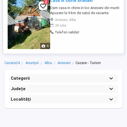
Casa in chirie Arieseni
2
Dam casa in chirie in loc Arieseni din munti
Apuseni la 9 km de satul de vacanta
Virtop, pentru familie sau oameni
Arieseni, Alba
varstinici, cu toate utilitatile la dispozitie
30 iulie
intro zona foarte linistita si frumoasa cu
Telefon validat
mult aer curat Cu grajd, cotet pentru porci
si mult teren verde. Pentru orice informatii
suntem ...
5
Cazare24
Anunțuri
Alba
Arieseni
Cazare - Turism
Categorii
Județe
Localități