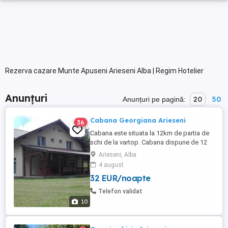
Rezerva cazare Munte Apuseni Arieseni Alba | Regim Hotelier
Anunțuri
20
50
Anunțuri pe pagină:
Cabana Georgiana Arieseni
36
Cabana este situata la 12km de partia de
schi de la vartop. Cabana dispune de 12
locuri de cazare 4 camere duble cu baie
Arieseni, Alba
proprie 1 apartament cu 2 camere cu baie
4 august
proprie. Foișor cu grătar si ceaun Loc de
32 EUR/noapte
joaca pentru copii. Prețul este 1000 de lei
noapte, inchiriere integrala.
Telefon validat
10