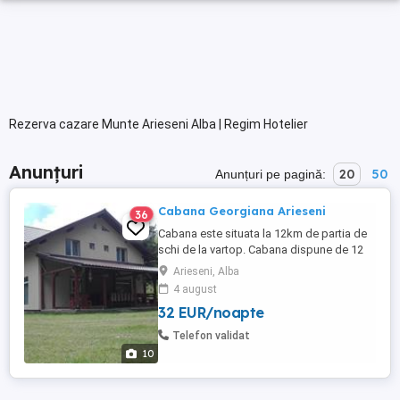
Rezerva cazare Munte Arieseni Alba | Regim Hotelier
Anunțuri
20
50
Anunțuri pe pagină:
Cabana Georgiana Arieseni
36
Cabana este situata la 12km de partia de
schi de la vartop. Cabana dispune de 12
locuri de cazare 4 camere duble cu baie
Arieseni, Alba
proprie 1 apartament cu 2 camere cu baie
4 august
proprie. Foișor cu grătar si ceaun Loc de
32 EUR/noapte
joaca pentru copii. Prețul este 1000 de lei
noapte, inchiriere integrala.
Telefon validat
10