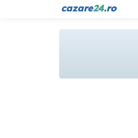
cazare
24
.ro