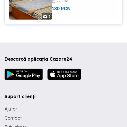
27 iulie
escorte si petreceri
180
RON
5
Descarcă aplicația Cazare24
Suport clienți
Ajutor
Contact