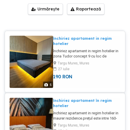
Urmărește
Raportează
închiriez apartament in regim
hotelier
închiriez apartament in regim hotelier in
zona Tudor concept 9 cu loc de
parcare.prețul este de la 190-230ron pe
Targu Mures, Mures
noapte.pretul se negociază in funcție de
27 iulie
nr de nopți si persoane.exclus escorte
190
RON
si petreceri
5
închiriez apartament în regim
hotelier
închiriez apartament in regim hotelier in
maurer rezidence.prețul este intre 160-
200 RON.pretul se negociază in funcție
Targu Mures, Mures
de nr de nopti si persoane.exclus