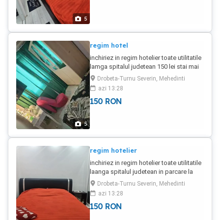
5
regim hotel
inchiriez in regim hotelier toate utilitatile
lamga spitalul judetean 150 lei stai mai
mult de 10 zile pretul est 130 lei
Drobeta-Turnu Severin, Mehedinti
azi 13:28
150
RON
5
regim hotelier
inchiriez in regim hotelier toate utilitatile
laanga spitalul judetean in parcare la
gradinita nr 22 platesti 4 zile si ai una
Drobeta-Turnu Severin, Mehedinti
gratis
azi 13:28
150
RON