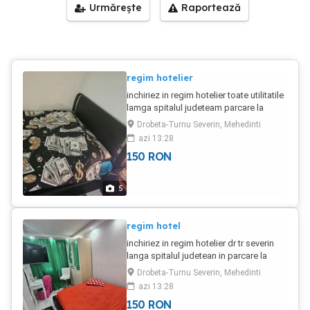
Urmărește
Raportează
regim hotelier
inchiriez in regim hotelier toate utilitatile
lamga spitalul judeteam parcare la
gradinita nr 22 stai mai mult de 10 zile
Drobeta-Turnu Severin, Mehedinti
pretul e 130 lei
azi 13:28
150
RON
5
regim hotel
inchiriez in regim hotelier dr tr severin
langa spitalul judetean in parcare la
gradinita nr 22 platesti 4 zile si primesti
Drobeta-Turnu Severin, Mehedinti
una gratis ...150 lei
azi 13:28
150
RON