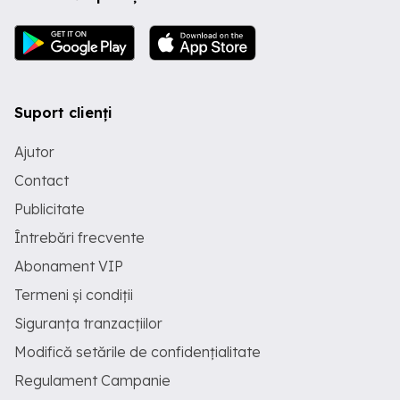
M3 - subzona mixtă, situată în afara
limitelor zonei protejate, cu clădiri având
regim de construire continuu sau
discontinuu şi înălţimi maxime de P+4
niveluri. Utilitatile sunt situate pe sos.
Berceni. Imobilele sunt cuprinse în zona
Suport clienți
fiscală D a municipiului București. Pentru
informatii suplimentare va rog sa
contactati pe nr. tel
Ajutor
Contact
Publicitate
Întrebări frecvente
Abonament VIP
Termeni și condiții
Siguranța tranzacțiilor
Modifică setările de confidențialitate
Regulament Campanie