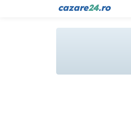
cazare
24
.ro