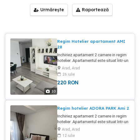
Urmărește
Raportează
Regim Hotelier apartament AMI
28
Inchiriez apartament 2 camere in regim
hotelier .Apartamentul este situat într-un
cartier rezidential ADORA PARK aproape
Arad, Arad
de aeroport stație de tramvai,5 min Moll.
26 iulie
Afi .Apartamentul este dotat : Aer
220
RON
condiționat Masina de spalat haine
Veselă tacâmuri Fierbător apa Prăjitor
10
pâine Microunde Televizor in fiecare
camera Wi-Fi gratuit Prosoape albe
lenjerii albe Șampon duș gel Parcare
Regim hotelier ADORA PARK Ami 2
privata. Pret 1 2 pers 220 lei noapte Pret
Inchiriez apartament 2 camere in regim
3 4 pers 250 lei noapte Inf tel
hotelier .Apartamentul este situat într-un
cartier rezidential ADORA PARK aproape
Arad, Arad
de aeroport stație de tramvai,5 min Moll.
12 iulie
Afi .Apartamentul este dotat : Aer