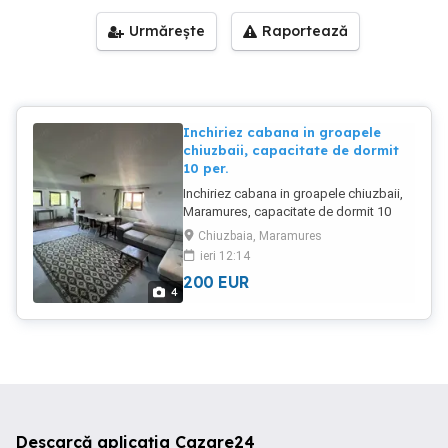
Urmărește
Raportează
Inchiriez cabana in groapele
chiuzbaii, capacitate de dormit
10 per.
Inchiriez cabana in groapele chiuzbaii,
Maramures, capacitate de dormit 10
persoane, 2 bai, foisor si grill, zona
Chiuzbaia, Maramures
foarte linistita perfecta pentru relaxare si
ieri 12:14
plimbari in natura.
200
EUR
4
Descarcă aplicația Cazare24