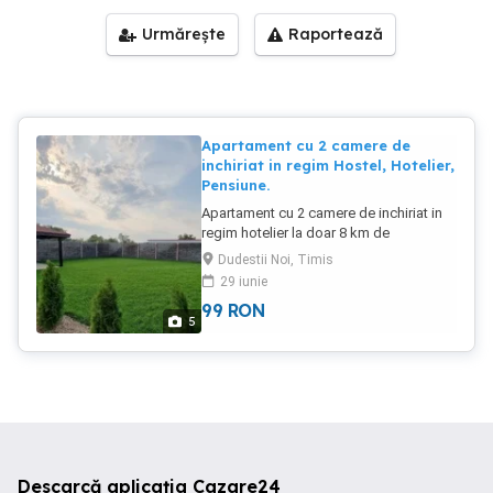
Urmărește
Raportează
Apartament cu 2 camere de
inchiriat in regim Hostel, Hotelier,
Pensiune.
Apartament cu 2 camere de inchiriat in
regim hotelier la doar 8 km de
Timisoara. La proprietate gasiti toate
Dudestii Noi, Timis
conditile de care aveti nevoie, loc de
29 iunie
parcare asigurat, curte + parc generos.
99
RON
Pretul este 99 lei zi Se poate inchiria si 1
5
singura zi. Netflix ON. Va asteptam cu
drag.
Descarcă aplicația Cazare24