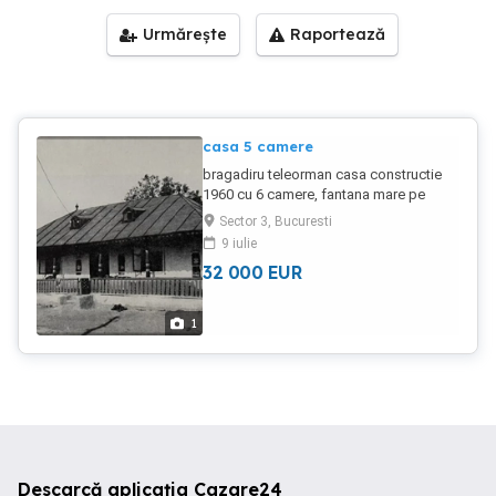
Urmărește
Raportează
casa 5 camere
bragadiru teleorman casa constructie
1960 cu 6 camere, fantana mare pe
tuburi, pe colt, iesire la 2 strazi 2000m2
Sector 3, Bucuresti
pret 31.000e sau schimb cu apartament
9 iulie
in alexandria sau bucuresti. minim 60m2
32 000
EUR
1
Descarcă aplicația Cazare24