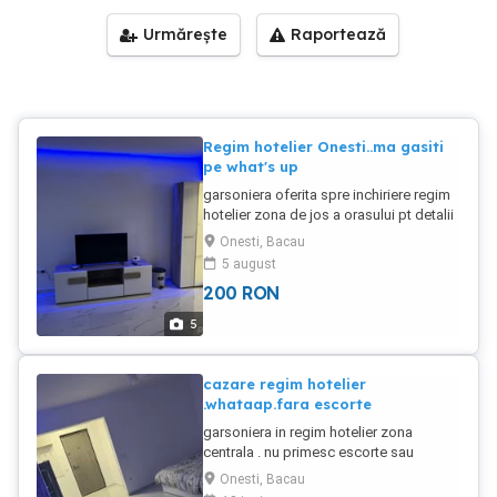
Urmărește
Raportează
Regim hotelier Onesti..ma gasiti
pe what's up
garsoniera oferita spre inchiriere regim
hotelier zona de jos a orasului pt detalii
ma gasiti pe what's up
Onesti, Bacau
5 august
200
RON
5
cazare regim hotelier
.whataap.fara escorte
garsoniera in regim hotelier zona
centrala . nu primesc escorte sau
petreceri
Onesti, Bacau