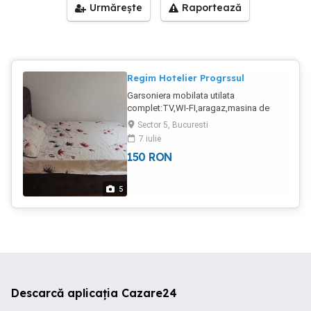
Urmărește
Raportează
Regim Hotelier Progrssul
Garsoniera mobilata utilata
complet:TV,WI-FI,aragaz,masina de
spalat Este situata vis-a-vis de piata
Sector 5, Bucuresti
progresul 200 de lei pe zi 100 3 ore
7 iulie
150
RON
5
Descarcă aplicația Cazare24