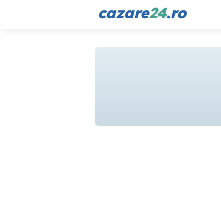
cazare
24
.ro