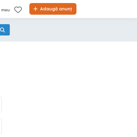
Adaugă anunț
l meu