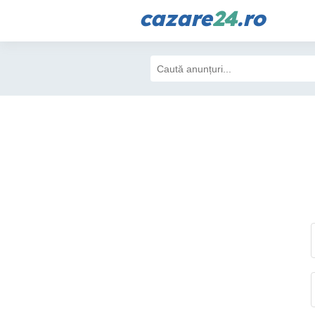
cazare
24
.ro