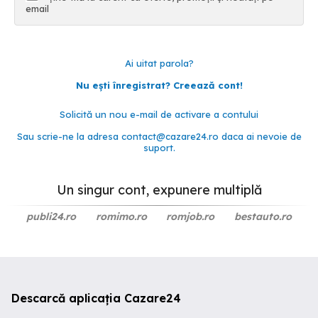
email
Ai uitat parola?
Nu ești înregistrat? Creează cont!
Solicită un nou e-mail de activare a contului
Sau scrie-ne la adresa
contact@cazare24.ro
daca ai nevoie de
suport.
Un singur cont, expunere multiplă
publi24.ro
romimo.ro
romjob.ro
bestauto.ro
Descarcă aplicația Cazare24