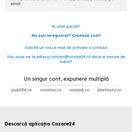
email
Ai uitat parola?
Nu ești înregistrat? Creează cont!
Solicită un nou e-mail de activare a contului
Sau scrie-ne la adresa
contact@cazare24.ro
daca ai nevoie de
suport.
Un singur cont, expunere multiplă
publi24.ro
romimo.ro
romjob.ro
bestauto.ro
Descarcă aplicația Cazare24