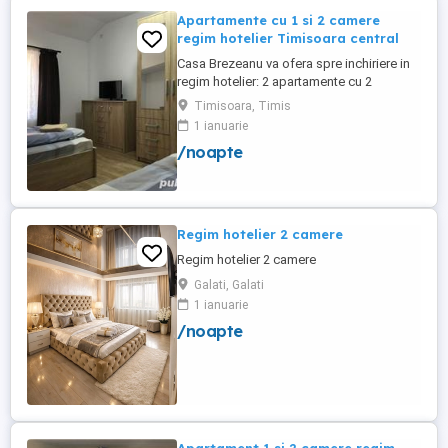
Apartamente cu 1 si 2 camere
regim hotelier Timisoara central
Casa Brezeanu va ofera spre inchiriere in
regim hotelier: 2 apartamente cu 2
dormitoare, baie si bucatarie proprie. (4
Timisoara, Timis
locuri cazare in fiecare apartament) 1
1 ianuarie
apartament cu 1 dormitor, baie si
/noapte
bucatarie proprie. (3 locuri cazare) Fiecare
apartament dispune de bucatarie complet
utilata,baie cu cabina ...
Regim hotelier 2 camere
Regim hotelier 2 camere
Galati, Galati
1 ianuarie
/noapte