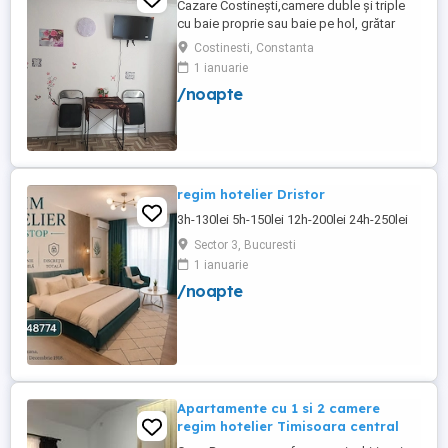
Cazare Costinești,camere duble și triple
cu baie proprie sau baie pe hol, grătar
frigider curte,parcare proprie , prețuri
Costinesti, Constanta
începând de la 150 lei pe noapte,telefon
1 ianuarie
/noapte
regim hotelier Dristor
3h-130lei 5h-150lei 12h-200lei 24h-250lei
Sector 3, Bucuresti
1 ianuarie
/noapte
Apartamente cu 1 si 2 camere
regim hotelier Timisoara central