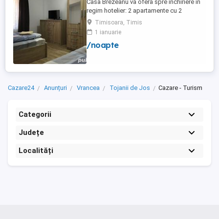
Casa Brezeanu va ofera spre inchiriere in
regim hotelier: 2 apartamente cu 2
dormitoare, baie si bucatarie proprie. (4
Timisoara, Timis
locuri cazare in fiecare apartament) 1
1 ianuarie
apartament cu 1 dormitor, baie si
/noapte
bucatarie proprie. (3 locuri cazare) Fiecare
apartament dispune de bucatarie complet
utilata,baie cu cabina ...
Cazare24
Anunțuri
Vrancea
Tojanii de Jos
Cazare - Turism
Categorii
Județe
Localități