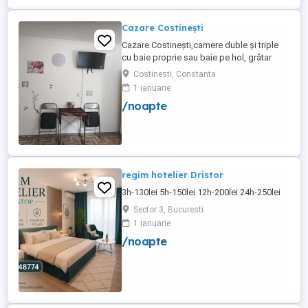
de joaca pentru copii. Apartamentul ...
Cazare Costinești
Cazare Costinești,camere duble și triple
cu baie proprie sau baie pe hol, grătar
frigider curte,parcare proprie , prețuri
Costinesti, Constanta
începând de la 150 lei pe noapte,telefon
1 ianuarie
/noapte
regim hotelier Dristor
3h-130lei 5h-150lei 12h-200lei 24h-250lei
Sector 3, Bucuresti
1 ianuarie
/noapte